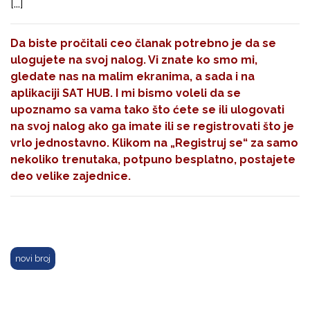
[...]
Da biste pročitali ceo članak potrebno je da se
ulogujete na svoj nalog. Vi znate ko smo mi,
gledate nas na malim ekranima, a sada i na
aplikaciji SAT HUB. I mi bismo voleli da se
upoznamo sa vama tako što ćete se ili ulogovati
na svoj nalog ako ga imate ili se registrovati što je
vrlo jednostavno. Klikom na
„Registruj se“
za samo
nekoliko trenutaka, potpuno besplatno, postajete
deo velike zajednice.
novi broj