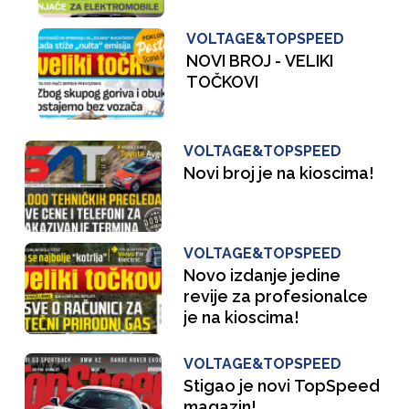
VOLTAGE&TOPSPEED
NOVI BROJ - VELIKI
TOČKOVI
VOLTAGE&TOPSPEED
Novi broj je na kioscima!
VOLTAGE&TOPSPEED
Novo izdanje jedine
revije za profesionalce
je na kioscima!
VOLTAGE&TOPSPEED
Stigao je novi TopSpeed
magazin!