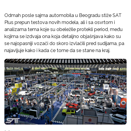
Odmah posle sajma automobila u Beogradu stiže SAT
Plus prepun testova novih modela, ali i sa osvrtom i
analizama tema koje su obeležile protekli period, među
kojima se izdvaja ona koja detaljno objašnjava kako su
se najopasniji vozači do skoro izvlačili pred sudijama, pa
najavljuje kako i kada će tome da se stane na kraj.