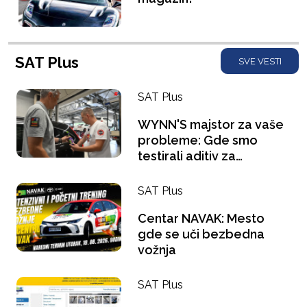
SAT Plus
SVE VESTI
SAT Plus
WYNN'S majstor za vaše
probleme: Gde smo
testirali aditiv za
benzince i šta se "gugla"
na pauzi za kafu?
SAT Plus
Centar NAVAK: Mesto
gde se uči bezbedna
vožnja
SAT Plus