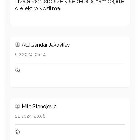
Hvala Vam sto sve vise detalja nam dajete
o elektro vozilima.
Aleksandar Jakovljev
6.2.2024. 08:14
👍
Mile Stanojevic
1.2.2024. 20:08
👍