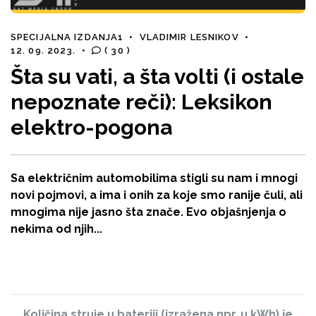
SPECIJALNA IZDANJA1
•
VLADIMIR LESNIKOV
•
12. 09. 2023.
•
( 30 )
Šta su vati, a šta volti (i ostale
nepoznate reči): Leksikon
elektro-pogona
Sa električnim automobilima stigli su nam i mnogi
novi pojmovi, a ima i onih za koje smo ranije čuli, ali
mnogima nije jasno šta znače. Evo objašnjenja o
nekima od njih...
Količina struje u bateriji (izražena npr. u kWh) je