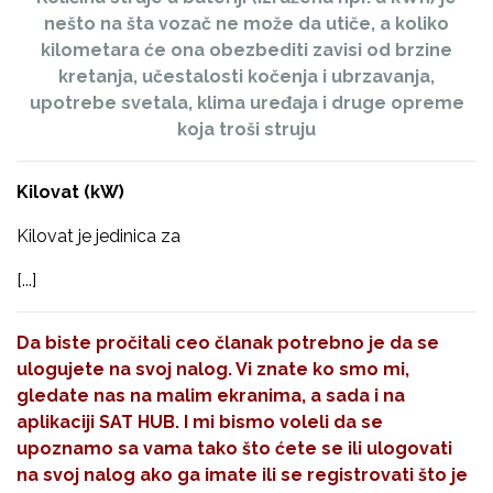
nešto na šta vozač ne može da utiče, a koliko
kilometara će ona obezbediti zavisi od brzine
kretanja, učestalosti kočenja i ubrzavanja,
upotrebe svetala, klima uređaja i druge opreme
koja troši struju
Kilovat (kW)
Kilovat je jedinica za
[...]
Da biste pročitali ceo članak potrebno je da se
ulogujete na svoj nalog. Vi znate ko smo mi,
gledate nas na malim ekranima, a sada i na
aplikaciji SAT HUB. I mi bismo voleli da se
upoznamo sa vama tako što ćete se ili ulogovati
na svoj nalog ako ga imate ili se registrovati što je