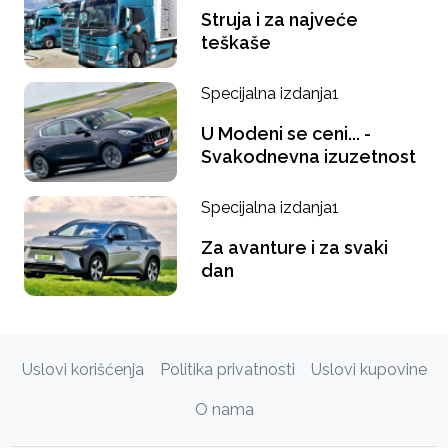
Struja i za najveće
teškaše
Specijalna izdanja1
U Modeni se ceni... -
Svakodnevna izuzetnost
Specijalna izdanja1
Za avanture i za svaki
dan
Uslovi korišćenja
Politika privatnosti
Uslovi kupovine
O nama