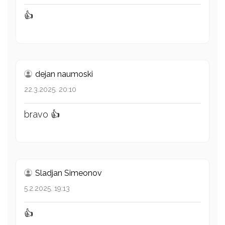
👍
dejan naumoski
22.3.2025. 20:10
bravo 👍
Sladjan Simeonov
5.2.2025. 19:13
👍