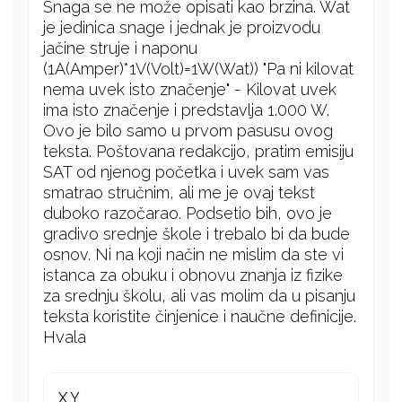
Snaga se ne može opisati kao brzina. Wat
je jedinica snage i jednak je proizvodu
jačine struje i naponu
(1A(Amper)*1V(Volt)=1W(Wat)) "Pa ni kilovat
nema uvek isto značenje" - Kilovat uvek
ima isto značenje i predstavlja 1.000 W.
Ovo je bilo samo u prvom pasusu ovog
teksta. Poštovana redakcijo, pratim emisiju
SAT od njenog početka i uvek sam vas
smatrao stručnim, ali me je ovaj tekst
duboko razočarao. Podsetio bih, ovo je
gradivo srednje škole i trebalo bi da bude
osnov. Ni na koji način ne mislim da ste vi
istanca za obuku i obnovu znanja iz fizike
za srednju školu, ali vas molim da u pisanju
teksta koristite činjenice i naučne definicije.
Hvala
X Y