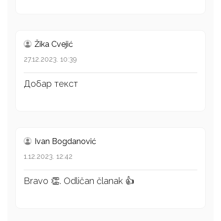
Žika Cvejić
27.12.2023. 10:39
Добар текст
Ivan Bogdanović
1.12.2023. 12:42
Bravo 👏. Odličan članak 👍