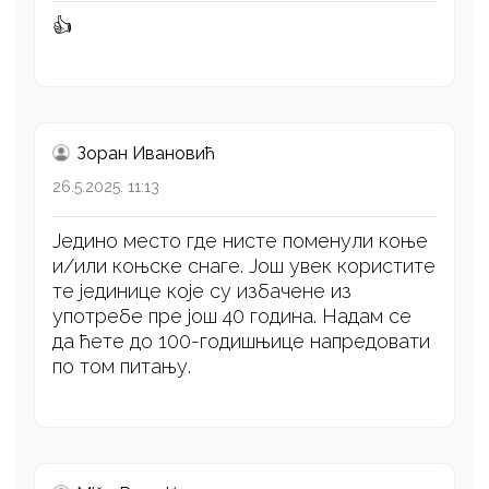
👍
Зоран Ивановић
26.5.2025. 11:13
Једино место где нисте поменули коње
и/или коњске снаге. Још увек користите
те јединице које су избачене из
употребе пре још 40 година. Надам се
да ћете до 100-годишњице напредовати
по том питању.