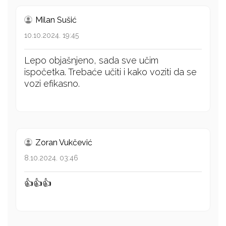
Milan Sušić
10.10.2024. 19:45
Lepo objašnjeno, sada sve učim
ispočetka. Trebaće učiti i kako voziti da se
vozi efikasno.
Zoran Vukčević
8.10.2024. 03:46
👍👍👍