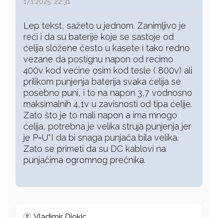
17.1.2025. 22:31
Lep tekst, sažeto u jednom. Zanimljivo je
reći i da su baterije koje se sastoje od
ćelija složene često u kasete i tako redno
vezane da postignu napon od recimo
400v kod većine osim kod tesle ( 800v) ali
prilikom punjenja baterija svaka ćelija se
posebno puni, i to na napon 3,7 vodnosno
maksimalnih 4,1v u zavisnosti od tipa ćelije.
Zato što je to mali napon a ima mnogo
ćelija, potrebna je velika struja punjenja jer
je P=U*I da bi snaga punjača bila velika.
Zato se primeti da su DC kablovi na
punjačima ogromnog prečnika.
Vladimir Djokic