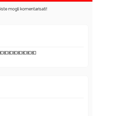
iste mogli komentarisati!
💶💶💶💶💶💶💶💶