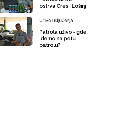
ostrva Cres i Lošinj
Uživo uključenja
Patrola uživo - gde
idemo na petu
patrolu?