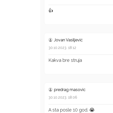
👍
Jovan Vasiljević
30.10.2023. 18:12
Kakva bre struja
predrag masovic
30.10.2023. 18:06
A sta posle 10 god. 😭