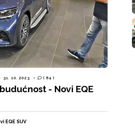
•
31. 10. 2023.
•
( 84 )
 budućnost - Novi EQE
ovi EQE SUV