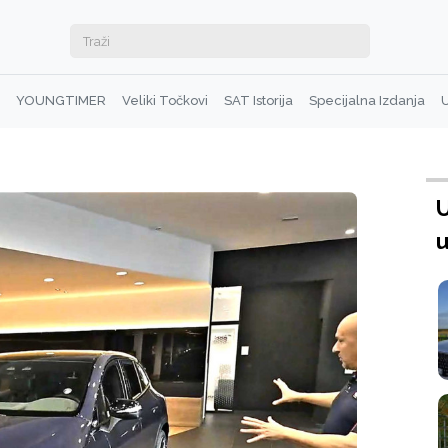
YOUNGTIMER
Veliki Točkovi
SAT Istorija
Specijalna Izdanja
U
U
u