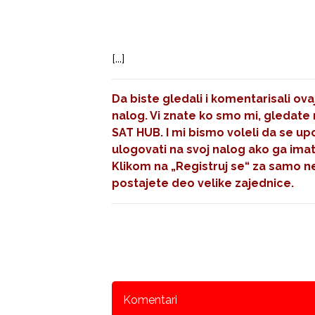
[...]
Da biste gledali i komentarisali ov
nalog. Vi znate ko smo mi, gledate 
SAT HUB. I mi bismo voleli da se up
ulogovati na svoj nalog ako ga imate
Klikom na
„Registruj se“
za samo ne
postajete deo velike zajednice.
Komentari