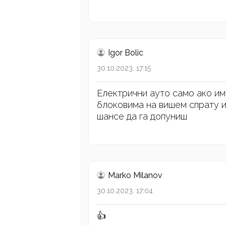
Igor Bolic
30.10.2023. 17:15
Електрични ауто само ако им
блоковима на вишем спрату и
шансе да га допуниш
Marko Milanov
30.10.2023. 17:04
👍