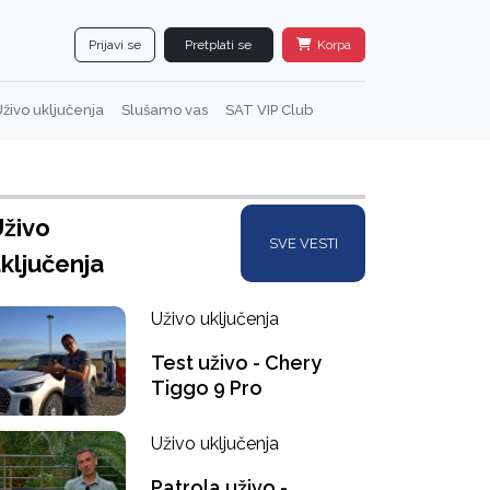
Prijavi se
Pretplati se
Korpa
živo uključenja
Slušamo vas
SAT VIP Club
živo
SVE VESTI
ključenja
Uživo uključenja
Test uživo - Chery
Tiggo 9 Pro
Uživo uključenja
Patrola uživo -