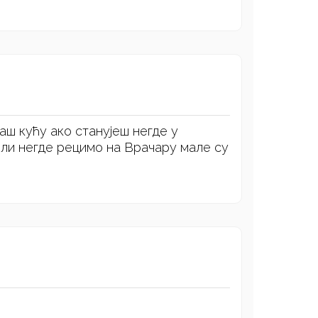
аш кућу ако станујеш негде у
ли негде рецимо на Врачару мале су