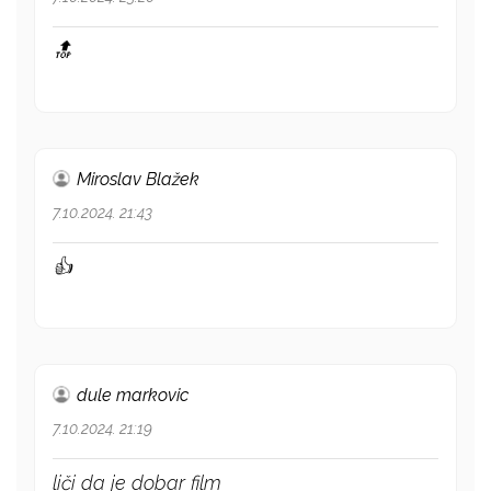
🔝
Miroslav Blažek
7.10.2024. 21:43
👍
dule markovic
7.10.2024. 21:19
liči da je dobar film