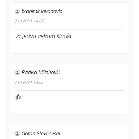
branimir jovanovic
7.10.2024. 19:27
Ja jedva cekam film👍
Radiša Milinković
7.10.2024. 19:25
👍
Goran Stevčevski