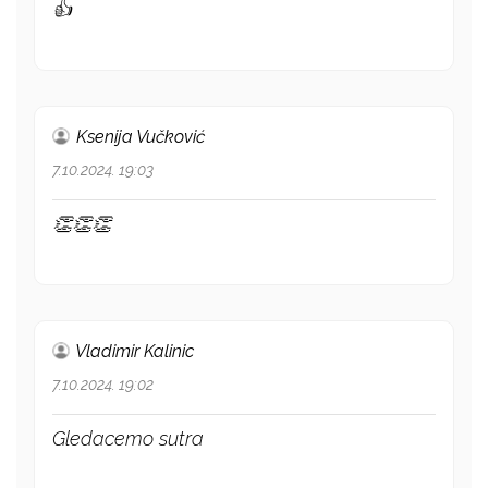
👍
Ksenija Vučković
7.10.2024. 19:03
👏👏👏
Vladimir Kalinic
7.10.2024. 19:02
Gledacemo sutra