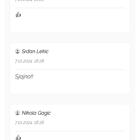
👍
Srđan Lekić
7.10.2024. 18:28
Sjajno!!
Nikola Gagić
7.10.2024. 18:26
👍