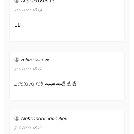
Anđelko Kuntuć
7.10.2024. 18:19
👍🏻
željko sučević
7.10.2024. 18:17
Zastava reli 🚗🚗🚗💪💪💪
Aleksandar Jakovljev
7.10.2024. 18:12