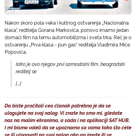
Nakon skoro pola veka i kultnog ostvarenja „Nacionalna
klasa“, reditelja Gorana Markovića, ponovo imamo jedan
domaći film na temu automobilizma i sveta trka. Reč je o
ostvarenju „Prva klasa - pun gas“ reditelja Vladimira Miće
Popovića.
Iako je ovo njegov prvi samostalni film, beogradski
reditelj se
[...]
Da biste pročitali ceo članak potrebno je da se
ulogujete na svoj nalog. Vi znate ko smo mi, gledate
nas na malim ekranima, a sada i na aplikaciji SAT HUB.
I mi bismo voleli da se upoznamo sa vama tako što ćete
se ili ulogovati na svoj nalog ako ga imate ili se