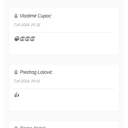
Vladimir Cupać
7.10.2024. 20:32
😀👏👏👏
Predrag Lalovic
7.10.2024. 20:12
👍