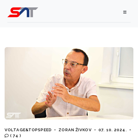
VOLTAGE&TOPSPEED
•
ZORAN ŽIVKOV
•
07. 10. 2024.
•
( 74 )