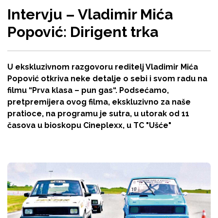
Intervju – Vladimir Mića
Popović: Dirigent trka
U ekskluzivnom razgovoru reditelj Vladimir Mića
Popović otkriva neke detalje o sebi i svom radu na
filmu “Prva klasa – pun gas“. Podsećamo,
pretpremijera ovog filma, ekskluzivno za naše
pratioce, na programu je sutra, u utorak od 11
časova u bioskopu Cineplexx, u TC "Ušće"