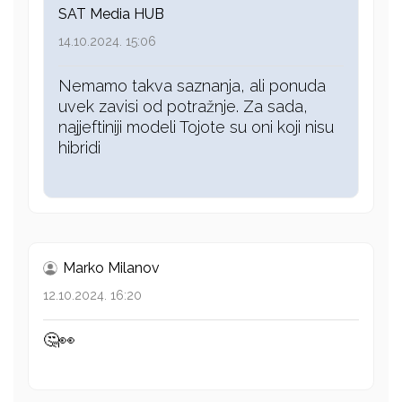
SAT Media HUB
14.10.2024. 15:06
Nemamo takva saznanja, ali ponuda
uvek zavisi od potražnje. Za sada,
najjeftiniji modeli Tojote su oni koji nisu
hibridi
Marko Milanov
12.10.2024. 16:20
🤔👀