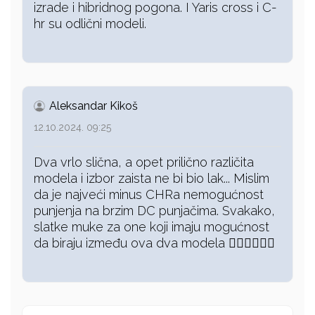
izrade i hibridnog pogona. I Yaris cross i C-
hr su odlični modeli.
Aleksandar Kikoš
12.10.2024. 09:25
Dva vrlo slična, a opet prilično različita
modela i izbor zaista ne bi bio lak... Mislim
da je najveći minus CHRa nemogućnost
punjenja na brzim DC punjačima. Svakako,
slatke muke za one koji imaju mogućnost
da biraju između ova dva modela 👍🏻👍🏻👍🏻