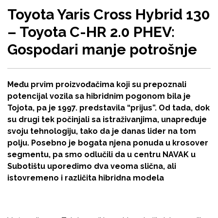
Toyota Yaris Cross Hybrid 130
– Toyota C-HR 2.0 PHEV:
Gospodari manje potrošnje
Među prvim proizvođačima koji su prepoznali
potencijal vozila sa hibridnim pogonom bila je
Tojota, pa je 1997. predstavila “prijus”. Od tada, dok
su drugi tek počinjali sa istraživanjima, unapređuje
svoju tehnologiju, tako da je danas lider na tom
polju. Posebno je bogata njena ponuda u krosover
segmentu, pa smo odlučili da u centru NAVAK u
Subotištu uporedimo dva veoma slična, ali
istovremeno i različita hibridna modela