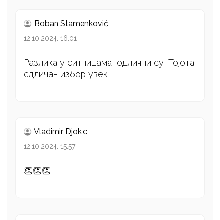
Boban Stamenković
12.10.2024. 16:01
Разлика у ситницама, одлични су! Тојота
одличан избор увек!
Vladimir Djokic
12.10.2024. 15:57
👏👏👏