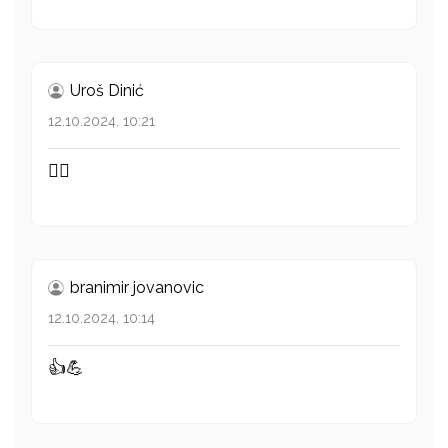
Uroš Dinić
12.10.2024. 10:21
👍🏼
branimir jovanovic
12.10.2024. 10:14
👍💪