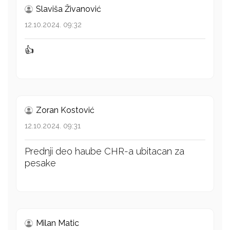
Slaviša Živanović
12.10.2024. 09:32
👍
Zoran Kostović
12.10.2024. 09:31
Prednji deo haube CHR-a ubitacan za
pesake
Milan Matic