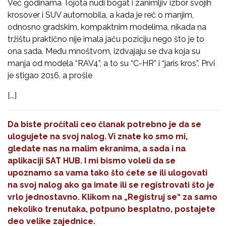
Već godinama Tojota nudi bogat i zanimljiv izbor svojih
krosover i SUV automobila, a kada je reč o manjim,
odnosno gradskim, kompaktnim modelima, nikada na
tržištu praktično nije imala jaču poziciju nego što je to
ona sada. Među mnoštvom, izdvajaju se dva koja su
manja od modela “RAV4”, a to su “C-HR” i “jaris kros”. Prvi
je stigao 2016, a prošle
[...]
Da biste pročitali ceo članak potrebno je da se
ulogujete na svoj nalog. Vi znate ko smo mi,
gledate nas na malim ekranima, a sada i na
aplikaciji SAT HUB. I mi bismo voleli da se
upoznamo sa vama tako što ćete se ili ulogovati
na svoj nalog ako ga imate ili se registrovati što je
vrlo jednostavno. Klikom na
„Registruj se“
za samo
nekoliko trenutaka, potpuno besplatno, postajete
deo velike zajednice.