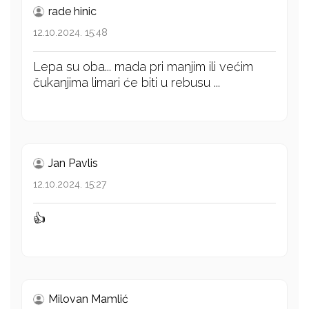
rade hinic
12.10.2024. 15:48
Lepa su oba... mada pri manjim ili većim
čukanjima limari će biti u rebusu ...
Jan Pavlis
12.10.2024. 15:27
👍
Milovan Mamlić