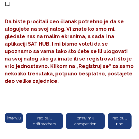
[...]
Da biste pročitali ceo članak potrebno je da se
ulogujete na svoj nalog. Vi znate ko smo mi,
gledate nas na malim ekranima, a sada i na
aplikaciji SAT HUB. I mi bismo voleli da se
upoznamo sa vama tako što ćete se ili ulogovati
na svoj nalog ako ga imate ili se registrovati što je
vrlo jednostavno. Klikom na
„Registruj se“
za samo
nekoliko trenutaka, potpuno besplatno, postajete
deo velike zajednice.
intervju
red bull
bmw m4
red bull
driftbrothers
competition
ring