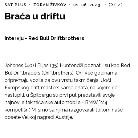
SAT PLUS
•
ZORAN ŽIVKOV
•
01. 06. 2023.
•
( 2 )
Braća u driftu
Intervju - Red Bull Driftbrothers
Johanes (40) i Elijas (35) Huntondži poznatiji su kao Red
Bul Driftbraders (Driftbrothers). Oni već godinama
pripremaju vozila za ovu vrstu takmičenja. Uoči
Evropskog drift masters šampionata, na kojem će
nastupiti, u Špilbergu su prvi put predstavili svoje
najnovije takmičarske automobile - BMW "M4
kompetišn". Mi smo sa njima razgovarali tokom naše
posete Velikoj nagradi Austrije.