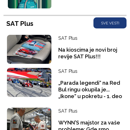
SAT Plus
SVE VESTI
SAT Plus
Na kioscima je novi broj
revije SAT Plus!!!
SAT Plus
„Parada legendi“ na Red
Bul ringu okupila je...
„Ikone“ u pokretu - 1. deo
SAT Plus
WYNN'S majstor za vaše
probleme: Gde smo