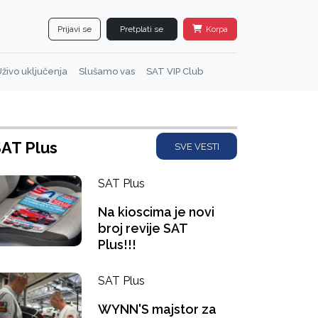
Prijavi se
Pretplati se
Korpa
živo uključenja
Slušamo vas
SAT VIP Club
AT Plus
SVE VESTI
SAT Plus
Na kioscima je novi
broj revije SAT
Plus!!!
SAT Plus
WYNN'S majstor za