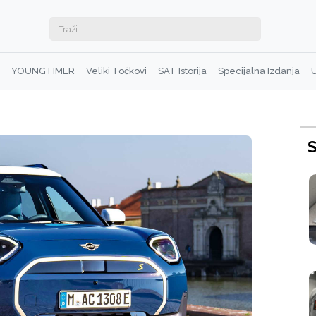
YOUNGTIMER
Veliki Točkovi
SAT Istorija
Specijalna Izdanja
U
S