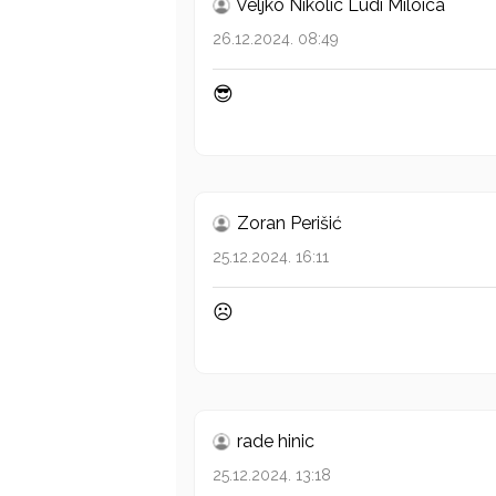
Veljko Nikolic Ludi Miloica
26.12.2024. 08:49
😎
Zoran Perišić
25.12.2024. 16:11
☹
rade hinic
25.12.2024. 13:18