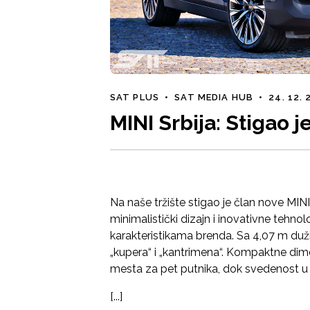
SAT PLUS
•
SAT MEDIA HUB
•
24. 12.
MINI Srbija: Stigao 
Na naše tržište stigao je član nove MIN
minimalistički dizajn i inovativne tehnol
karakteristikama brenda. Sa 4,07 m dužin
„kupera“ i „kantrimena“. Kompaktne di
mesta za pet putnika, dok svedenost u 
[...]