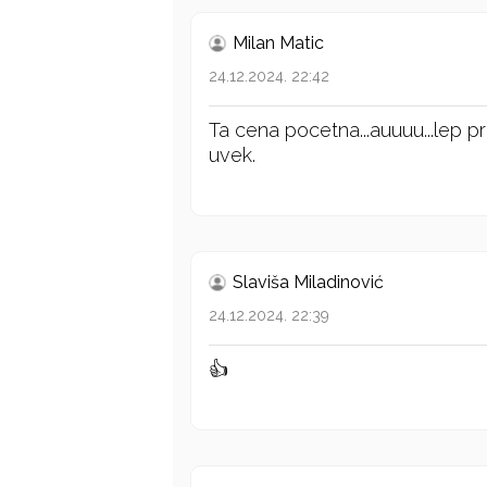
Milan Matic
24.12.2024. 22:42
Ta cena pocetna...auuuu...lep p
uvek.
Slaviša Miladinović
24.12.2024. 22:39
👍