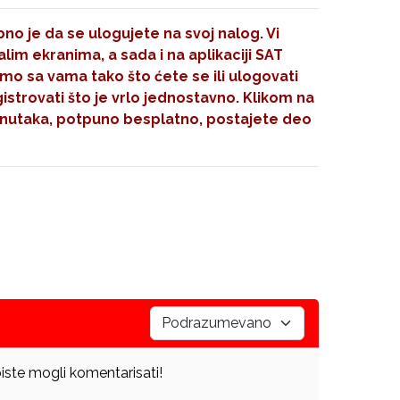
no je da se ulogujete na svoj nalog. Vi
im ekranima, a sada i na aplikaciji SAT
mo sa vama tako što ćete se ili ulogovati
gistrovati što je vrlo jednostavno. Klikom na
nutaka, potpuno besplatno, postajete deo
iste mogli komentarisati!