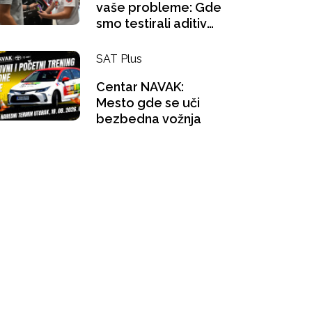
vaše probleme: Gde
smo testirali aditiv
za benzince i šta se
"gugla" na pauzi za
SAT Plus
kafu?
Centar NAVAK:
Mesto gde se uči
bezbedna vožnja