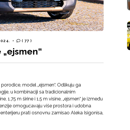
 2024.
•
( 77 )
je „ejsmen“
I porodice, model „ejsmen“. Odlikuju ga
ogije, u kombinaciji sa tradicionalnim
e, 1,75 m širine i 1,5 m visine, „ejsmen“ je između
menzije omogućavaju više prostora i udobna
enterijeru prati osnovnu zamisao Aleka Isigonisa,