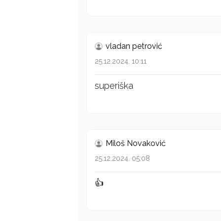
vladan petrović
25.12.2024. 10:11
superiška
Miloš Novaković
25.12.2024. 05:08
👍