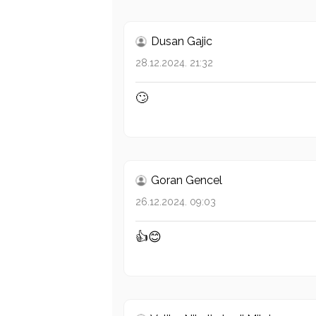
Dusan Gajic
28.12.2024. 21:32
🙄
Goran Gencel
26.12.2024. 09:03
👍😊