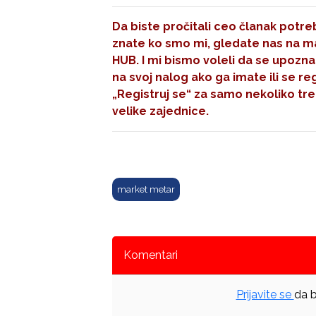
Da biste pročitali ceo članak potreb
znate ko smo mi, gledate nas na mal
HUB. I mi bismo voleli da se upozna
na svoj nalog ako ga imate ili se re
„Registruj se“
za samo nekoliko tre
velike zajednice.
market metar
Komentari
Prijavite se
da b