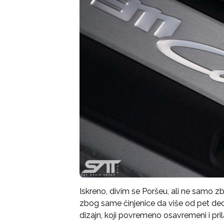
Iskreno, divim se Poršeu, ali ne samo zb
zbog same činjenice da više od pet dec
dizajn, koji povremeno osavremeni i pr