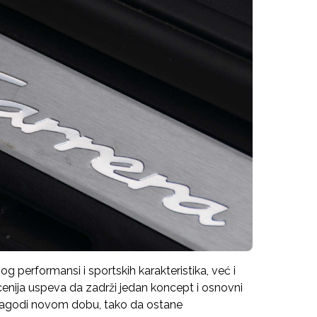
og performansi i sportskih karakteristika, već i
enija uspeva da zadrži jedan koncept i osnovni
ilagodi novom dobu, tako da ostane