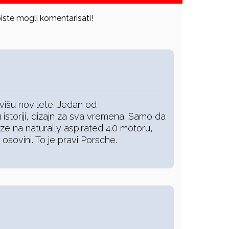
iste mogli komentarisati!
višu novitete. Jedan od
u istoriji, dizajn za sva vremena. Samo da
rze na naturally aspirated 4.0 motoru,
sovini. To je pravi Porsche.