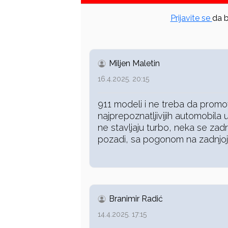
Prijavite se
da b
Miljen Maletin
16.4.2025. 20:15
911 modeli i ne treba da promo
najprepoznatljivijih automobila 
ne stavljaju turbo, neka se zad
pozadi, sa pogonom na zadnjoj o
Branimir Radić
14.4.2025. 17:15