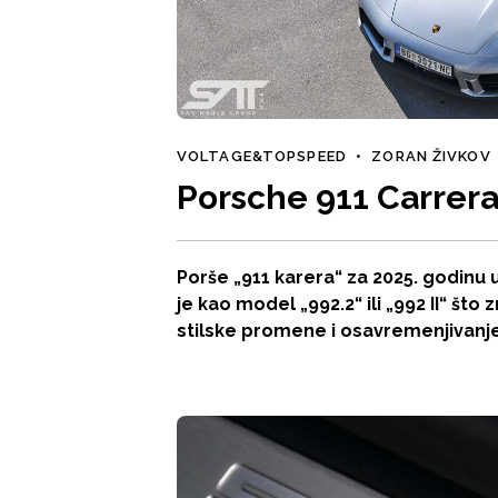
VOLTAGE&TOPSPEED
•
ZORAN ŽIVKOV
Porsche 911 Carrera
Porše „911 karera“ za 2025. godin
je kao model „992.2“ ili „992 II“ što
stilske promene i osavremenjivanje 