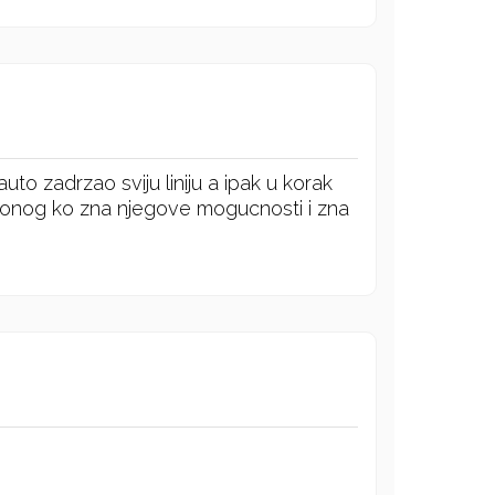
auto zadrzao sviju liniju a ipak u korak
onog ko zna njegove mogucnosti i zna