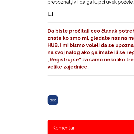
prepoznatljiv i da ga kupci uvek požele..
[...]
Da biste pročitali ceo članak potreb
znate ko smo mi, gledate nas na mal
HUB. I mi bismo voleli da se upozna
na svoj nalog ako ga imate ili se re
„Registruj se“
za samo nekoliko tre
velike zajednice.
test
Komentari