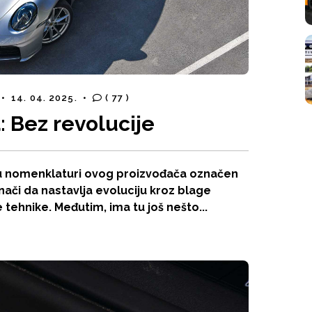
•
14. 04. 2025.
•
( 77 )
: Bez revolucije
u u nomenklaturi ovog proizvođača označen
 znači da nastavlja evoluciju kroz blage
tehnike. Međutim, ima tu još nešto...