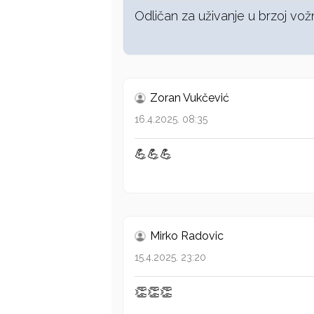
Odličan za uživanje u brzoj vožn
Zoran Vukčević
16.4.2025. 08:35
💪💪💪
Mirko Radovic
15.4.2025. 23:20
👏👏👏