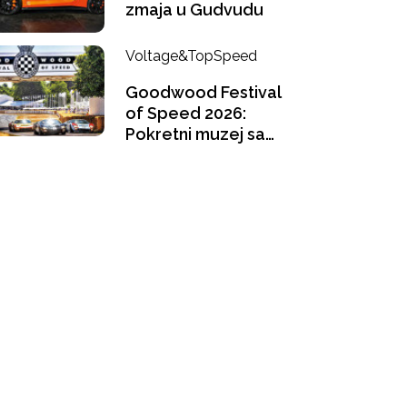
zmaja u Gudvudu
Voltage&TopSpeed
Goodwood Festival
of Speed 2026:
Pokretni muzej sa
pogledom u
buducnost