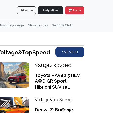
Prijavi se
Pretplati se
Korpa
živo uključenja
Slušamo vas
SAT VIP Club
Voltage&TopSpeed
SVE VESTI
Voltage&TopSpeed
Toyota RAV4 2.5 HEV
AWD GR Sport:
Hibridni SUV sa
ukusom Le Mana
Voltage&TopSpeed
Denza Z: Buđenje