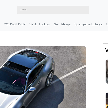
YOUNGTIMER
Veliki Točkovi
SAT Istorija
Specijalna Izdanja
U