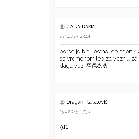
Zeljko Dokic
15.4.2025. 23:14
porse je bio i ostao lep sportki 
sa vremenom lep za voznju za 
daga vozi 👏👏💪💪
Dragan Plakalović
15.4.2025. 17:36
911