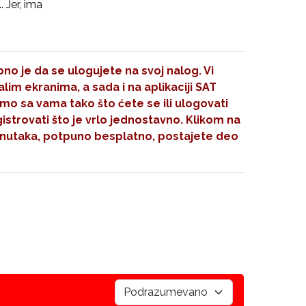
. Jer, ima
no je da se ulogujete na svoj nalog. Vi
im ekranima, a sada i na aplikaciji SAT
mo sa vama tako što ćete se ili ulogovati
gistrovati što je vrlo jednostavno. Klikom na
nutaka, potpuno besplatno, postajete deo