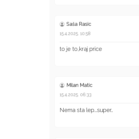
Saša Rasic
15.4.2025. 10:58
to je to,kraj price
Milan Matic
15.4.2025. 06:33
Nema sta lep...super..