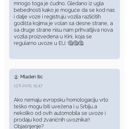
mnogo toga je čudno. Gledano iz ugla
bebednosti kako je moguće da se kod nas
i dalje voze i registruju vozila različitih
godišta kojima je volan sa desne strane, a
sa druge strane nisu nam prihvatljiva nova
vozila proizvedena u Kini, koja se
regularno uvoze u EU. 🤔🤔🤔
Mladen Ilic
13.6.2025. 15:47
Ako nemaju evropsku homologaciju vrlo
teško mogu biti uvežena i u Srbiju,a
nekoliko od ovih automobila se uvoze i
prodaju kod zvaničnih uvoznika!!
Objašnjenje?