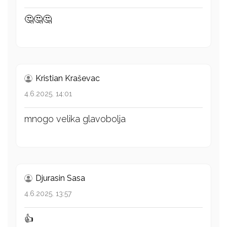
🤔🤔🤔
Kristian Kraševac
4.6.2025. 14:01
mnogo velika glavobolja
Djurasin Sasa
4.6.2025. 13:57
👍