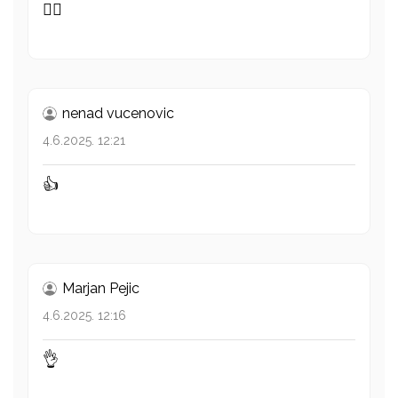
👌🏼
nenad vucenovic
4.6.2025. 12:21
👍
Marjan Pejic
4.6.2025. 12:16
👌