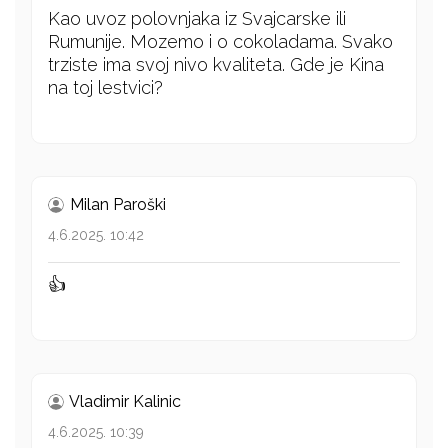
Kao uvoz polovnjaka iz Svajcarske ili
Rumunije. Mozemo i o cokoladama. Svako
trziste ima svoj nivo kvaliteta. Gde je Kina
na toj lestvici?
Milan Paroški
4.6.2025. 10:42
👍
Vladimir Kalinic
4.6.2025. 10:39