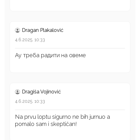
Dragan Plakalović
4.6.2025. 10:33
Ау треба радити на овеме
Dragiša Vojinović
4.6.2025. 10:33
Na prvu loptu sigurno ne bih jurnuo a
pomalo sam i skeptičan!