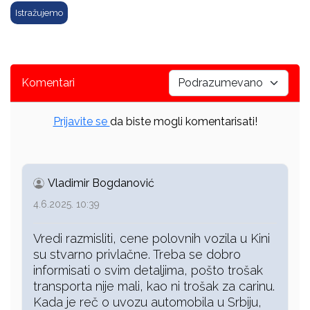
Istražujemo
Komentari
Prijavite se
da biste mogli komentarisati!
Vladimir Bogdanović
4.6.2025. 10:39
Vredi razmisliti, cene polovnih vozila u Kini
su stvarno privlačne. Treba se dobro
informisati o svim detaljima, pošto trošak
transporta nije mali, kao ni trošak za carinu.
Kada je reč o uvozu automobila u Srbiju,