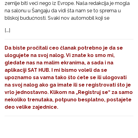
zemlje biti veći nego iz Evrope. Naša redakcija je mogla
na salonu u Šangaju da vidi šta nam se to sprema u
bliskoj budućnosti. Svaki nov automobil koji se
[...]
Da biste pročitali ceo članak potrebno je da se
ulogujete na svoj nalog. Vi znate ko smo mi,
gledate nas na malim ekranima, a sada i na
aplikaciji SAT HUB. I mi bismo voleli da se
upoznamo sa vama tako što ćete se ili ulogovati
na svoj nalog ako ga imate ili se registrovati što je
vrlo jednostavno. Klikom na
„Registruj se“
za samo
nekoliko trenutaka, potpuno besplatno, postajete
deo velike zajednice.