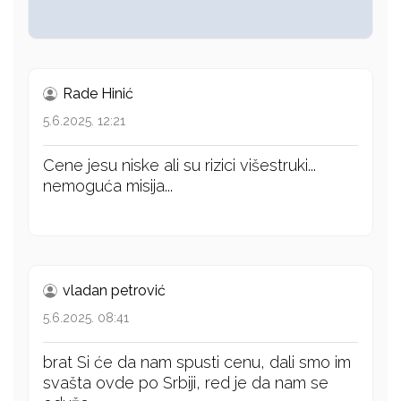
Rade Hinić
5.6.2025. 12:21
Cene jesu niske ali su rizici višestruki...
nemoguća misija...
vladan petrović
5.6.2025. 08:41
brat Si će da nam spusti cenu, dali smo im
svašta ovde po Srbiji, red je da nam se