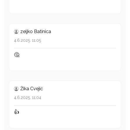
zeljko Batinica
4.6.2025. 11:05
🤔
Žika Cvejić
4.6.2025. 11:04
👍