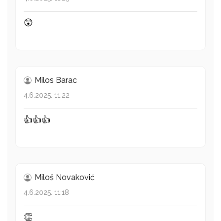
😲
Milos Barac
4.6.2025. 11:22
👍👍👍
Miloš Novaković
4.6.2025. 11:18
👏