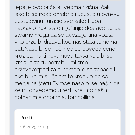
lepa je ovo priča ali veoma rizična ,čak
iako bi se neko ohrabrio i upustio u ovakvu
pustolovinu i uradio sve kako treba i
napravio neki sistem jeftinije dostave itd da
stvarno mogu da se uvezu jeftina vozila
vrlo brzo bi država kod nas stala tome na
put,Naso bi se način da se poveća cena
kroz carinu ili neka nova taksa koja bi se
izmislila za tu potrebu ,mi smo
država/otpad za automobile sa zapada i
ako bi kojim slučajem to krenulo da se
menja na štetu Evrope naso bi se način da
se mi dovedemo u red i vratimo našim
polovnim a dobrim automobilima
Rile R
4.6.2025. 11:03