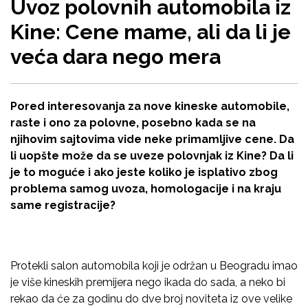
Uvoz polovnih automobila iz
Kine: Cene mame, ali da li je
veća dara nego mera
Pored interesovanja za nove kineske automobile,
raste i ono za polovne, posebno kada se na
njihovim sajtovima vide neke primamljive cene. Da
li uopšte može da se uveze polovnjak iz Kine? Da li
je to moguće i ako jeste koliko je isplativo zbog
problema samog uvoza, homologacije i na kraju
same registracije?
Protekli salon automobila koji je održan u Beogradu imao
je više kineskih premijera nego ikada do sada, a neko bi
rekao da će za godinu do dve broj noviteta iz ove velike