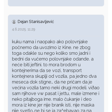
Dejan Stanisavljević
4.6.2025. 11:29
kuku nama i naopako ako polovnjake
počnemo da uvozimo iz Kine. ne zbog
toga odakle su nego koliko smo jadni i
bedni da vučemo polovnjake odande. a
neće biti jeftini. to mora brodom u
kontejnerima da se vozi, transport
kontejnera skuplji od vozila, pa jedno dva
meseca dok stigne… da ne pričam da je
većina vozila tamo neki drugi modeli. viðao
sam njihove vw pasat i jettu, male izmene i
neko pitajboga ime. malo čukanje i deo
mora iz kine jer nije branik isti, nije maska
nije svetlo…ne bi se ja za^ebavao za na