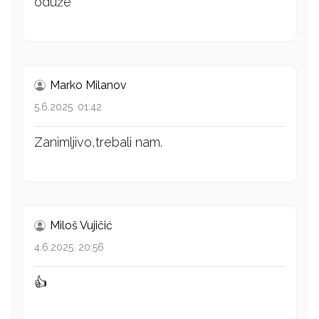
oduže
Marko Milanov
5.6.2025. 01:42
Zanimljivo,trebali nam.
Miloš Vujičić
4.6.2025. 20:56
👍