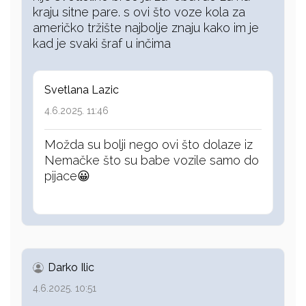
kraju sitne pare. s ovi što voze kola za
američko tržište najbolje znaju kako im je
kad je svaki šraf u inčima
Svetlana Lazic
4.6.2025. 11:46
Možda su bolji nego ovi što dolaze iz
Nemačke što su babe vozile samo do
pijace😀
Darko Ilic
4.6.2025. 10:51