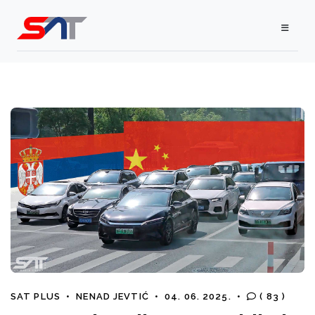
SAT PLUS
•
NENAD JEVTIĆ
•
04. 06. 2025.
•
( 83 )