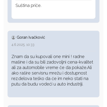
Suština priče.
Goran Ivačković
4.6.2025. 10:33
Znam da su kupovali one mini ! radne
mašine i da su bili zadovoljni cena-kvalitet
ali za automobile vreme če da pokaže.Ali
ako rašire servisnu mrežu i dostupnost
rez.delova teško da će im neko stati na
putu da budu vodeći u auto industriji.