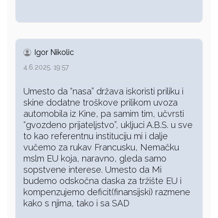
Igor Nikolic
4.6.2025. 19:57
Umesto da “nasa” država iskoristi priliku i
skine dodatne troškove prilikom uvoza
automobila iz Kine, pa samim tim, učvrsti
“gvozdeno prijateljstvo”, ukljuci A.B.S. u sve
to kao referentnu instituciju mi i dalje
vučemo za rukav Francusku, Nemačku
mslm EU koja, naravno, gleda samo
sopstvene interese. Umesto da Mi
budemo odskočna daska za tržište EU i
kompenzujemo deficit(finansijski) razmene
kako s njima, tako i sa SAD