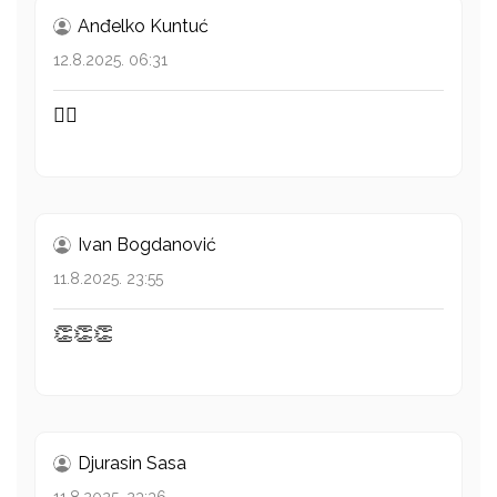
Anđelko Kuntuć
12.8.2025. 06:31
👍🏻
Ivan Bogdanović
11.8.2025. 23:55
👏👏👏
Djurasin Sasa