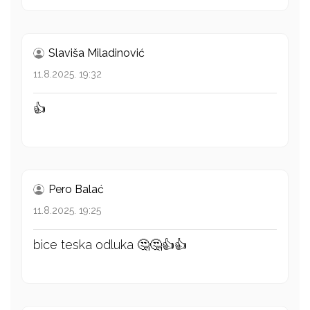
Slaviša Miladinović
11.8.2025. 19:32
👍
Pero Balać
11.8.2025. 19:25
bice teska odluka 🤔🤔👍👍