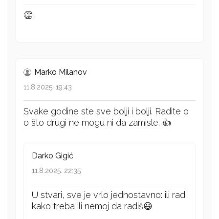
👏
Marko Milanov
11.8.2025. 19:43
Svake godine ste sve bolji i bolji. Radite o
o što drugi ne mogu ni da zamisle. 👍
Darko Gigić
11.8.2025. 22:35
U stvari, sve je vrlo jednostavno: ili radi
kako treba ili nemoj da radiš😃