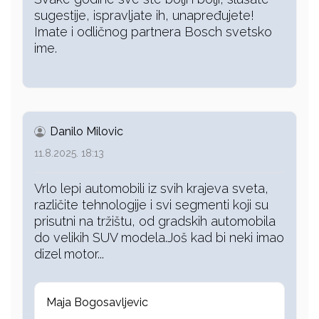
sugestije, ispravljate ih, unapređujete!
Imate i odličnog partnera Bosch svetsko
ime.
Danilo Milovic
11.8.2025. 18:13
Vrlo lepi automobili iz svih krajeva sveta,
različite tehnologije i svi segmenti koji su
prisutni na tržištu, od gradskih automobila
do velikih SUV modela.Još kad bi neki imao
dizel motor...
Maja Bogosavljevic