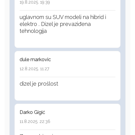
19.8.2025. 19:39
uglavnom su SUV modeli na hibrid i
elektro . Dizel je prevaziđena
tehnologija
dule markovic
12.8.2025. 11:27
dizel je prošlost
Darko Gigić
11.8.2025. 22:36