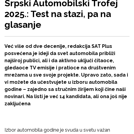
Srpski Automobilski Trofej
2025.: Test na stazi, pa na
glasanje
Već više od dve decenije, redakcija SAT Plus
posvećena je ideji da svet automobila približi
najširoj publici, ali i da aktivno uključi čitaoce,
gledaoce TV emisije i pratioce na društvenim
mrežama u sve svoje projekte. Upravo zato, sada i
vi možete da učestvujete u izboru automobila
godine – zajedno sa stručnim žirijem koji čine naši
novinari. Na listi je već 14 kandidata, ali ona još nije
zaključena
Izbor automobila godine je svuda u svetu važan