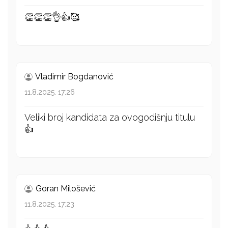
👏👏👏👌👍🥰
Vladimir Bogdanović
11.8.2025. 17:26
Veliki broj kandidata za ovogodišnju titulu
👍
Goran Milošević
11.8.2025. 17:23