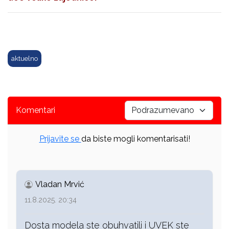
aktuelno
Komentari
Prijavite se
da biste mogli komentarisati!
Vladan Mrvić
11.8.2025. 20:34
Dosta modela ste obuhvatili i UVEK ste