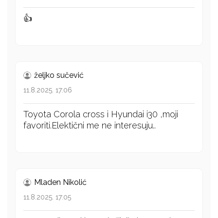
👍
željko sučević
11.8.2025. 17:06
Toyota Corola cross i Hyundai i30 ,moji
favoriti.Elektični me ne interesuju..
Mladen Nikolić
11.8.2025. 17:05