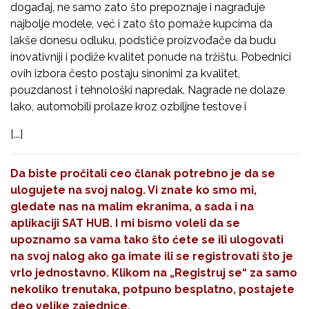
događaj, ne samo zato što prepoznaje i nagrađuje
najbolje modele, već i zato što pomaže kupcima da
lakše donesu odluku, podstiče proizvođače da budu
inovativniji i podiže kvalitet ponude na tržištu. Pobednici
ovih izbora često postaju sinonimi za kvalitet,
pouzdanost i tehnološki napredak. Nagrade ne dolaze
lako, automobili prolaze kroz ozbiljne testove i
[...]
Da biste pročitali ceo članak potrebno je da se
ulogujete na svoj nalog. Vi znate ko smo mi,
gledate nas na malim ekranima, a sada i na
aplikaciji SAT HUB. I mi bismo voleli da se
upoznamo sa vama tako što ćete se ili ulogovati
na svoj nalog ako ga imate ili se registrovati što je
vrlo jednostavno. Klikom na
„Registruj se“
za samo
nekoliko trenutaka, potpuno besplatno, postajete
deo velike zajednice.