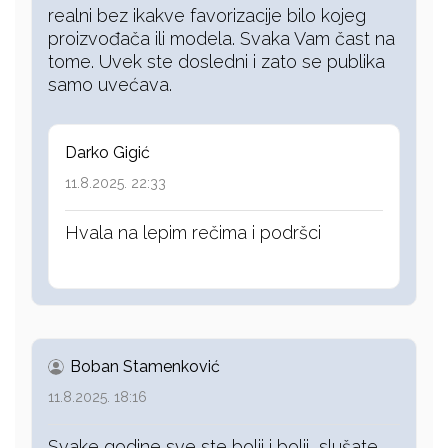
realni bez ikakve favorizacije bilo kojeg
proizvođača ili modela. Svaka Vam čast na
tome. Uvek ste dosledni i zato se publika
samo uvećava.
Darko Gigić
11.8.2025. 22:33
Hvala na lepim rečima i podršci
Boban Stamenković
11.8.2025. 18:16
Svake godine sve ste bolji i bolji, slušate