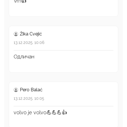
Vrh👍
Žika Cvejić
13.12.2025. 10:06
Одличан
Pero Balać
13.12.2025. 10:05
volvo je volvo💪💪💪👍