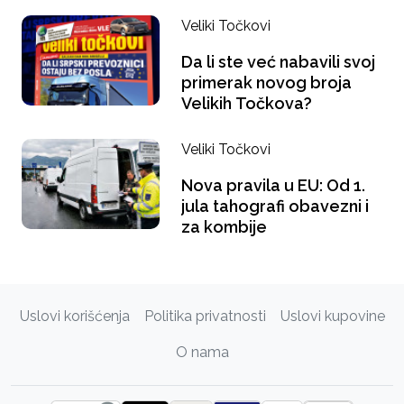
Veliki Točkovi
Da li ste već nabavili svoj
primerak novog broja
Velikih Točkova?
Veliki Točkovi
Nova pravila u EU: Od 1.
jula tahografi obavezni i
za kombije
Uslovi korišćenja
Politika privatnosti
Uslovi kupovine
O nama