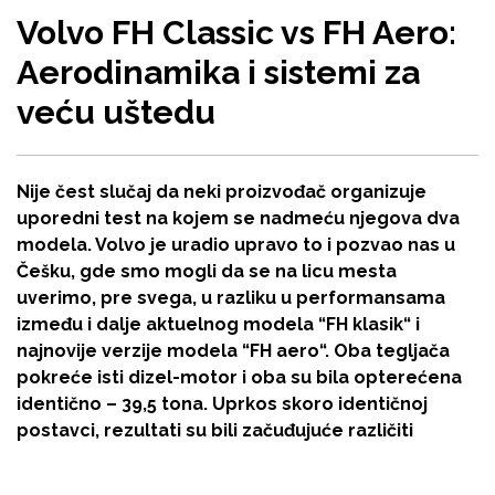
Volvo FH Classic vs FH Aero:
Aerodinamika i sistemi za
veću uštedu
Nije čest slučaj da neki proizvođač organizuje
uporedni test na kojem se nadmeću njegova dva
modela. Volvo je uradio upravo to i pozvao nas u
Češku, gde smo mogli da se na licu mesta
uverimo, pre svega, u razliku u performansama
između i dalje aktuelnog modela “FH klasik“ i
najnovije verzije modela “FH aero“. Oba tegljača
pokreće isti dizel-motor i oba su bila opterećena
identično – 39,5 tona. Uprkos skoro identičnoj
postavci, rezultati su bili začuđujuće različiti