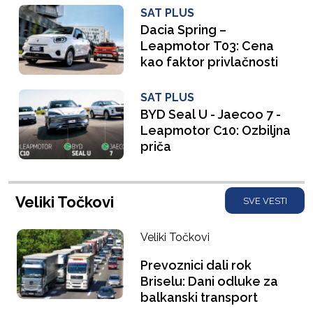
SAT PLUS
Dacia Spring –
Leapmotor T03: Cena
kao faktor privlačnosti
SAT PLUS
BYD Seal U - Jaecoo 7 -
Leapmotor C10: Ozbiljna
priča
Veliki Točkovi
SVE VESTI
Veliki Točkovi
Prevoznici dali rok
Briselu: Dani odluke za
balkanski transport