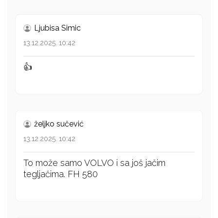
Ljubisa Simic
13.12.2025. 10:42
👍
željko sučević
13.12.2025. 10:42
To može samo VOLVO i sa još jačim
tegljačima. FH 580