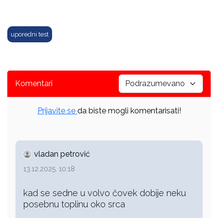
uporedni test
Komentari
Prijavite se
da biste mogli komentarisati!
vladan petrović
13.12.2025. 10:18
kad se sedne u volvo čovek dobije neku
posebnu toplinu oko srca