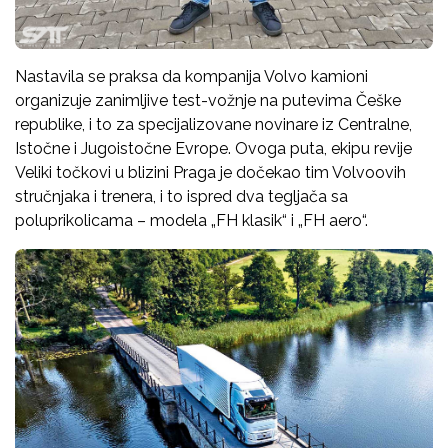
Nastavila se praksa da kompanija Volvo kamioni
organizuje zanimljive test-vožnje na putevima Češke
republike, i to za specijalizovane novinare iz Centralne,
Istočne i Jugoistočne Evrope. Ovoga puta, ekipu revije
Veliki točkovi u blizini Praga je dočekao tim Volvoovih
stručnjaka i trenera, i to ispred dva tegljača sa
poluprikolicama – modela „FH klasik“ i „FH aero“.