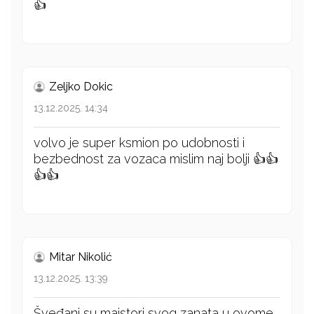
👍
Zeljko Dokic
13.12.2025. 14:34
volvo je super ksmion po udobnosti i
bezbednost za vozaca mislim naj bolji 👍👍
👍👍
Mitar Nikolić
13.12.2025. 13:39
Šveđani su majstori svog zanata u ovome