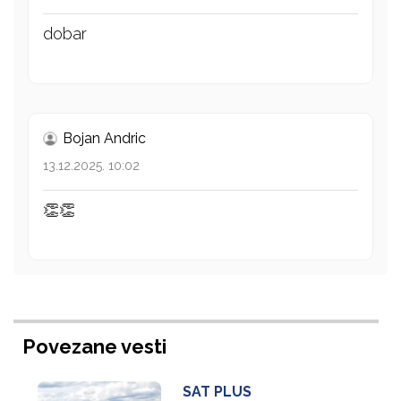
dobar
Bojan Andric
13.12.2025. 10:02
👏👏
Povezane vesti
SAT PLUS