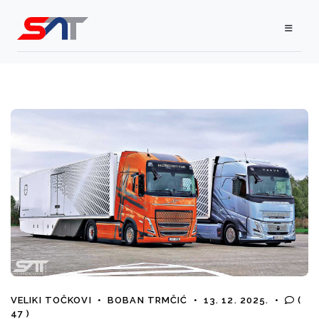
VELIKI TOČKOVI
•
BOBAN TRMČIĆ
•
13. 12. 2025.
•
(
47 )