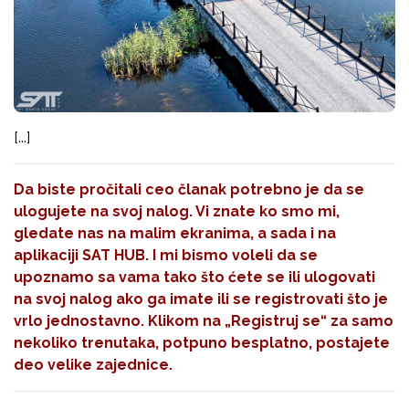
[...]
Da biste pročitali ceo članak potrebno je da se
ulogujete na svoj nalog. Vi znate ko smo mi,
gledate nas na malim ekranima, a sada i na
aplikaciji SAT HUB. I mi bismo voleli da se
upoznamo sa vama tako što ćete se ili ulogovati
na svoj nalog ako ga imate ili se registrovati što je
vrlo jednostavno. Klikom na
„Registruj se“
za samo
nekoliko trenutaka, potpuno besplatno, postajete
deo velike zajednice.