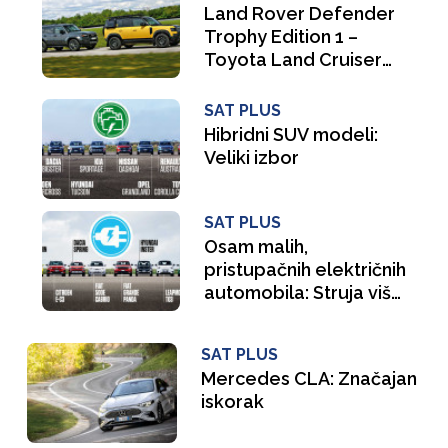
Land Rover Defender
Trophy Edition 1 –
Toyota Land Cruiser
Hybrid 48V: Pozivnice
za beg iz civilizacije
SAT PLUS
Hibridni SUV modeli:
Veliki izbor
SAT PLUS
Osam malih,
pristupačnih električnih
automobila: Struja više
nije nedostupna
SAT PLUS
Mercedes CLA: Značajan
iskorak