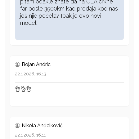
pitam odakle znate da na CLA crkne
far posle 3500km kad prodaja kod nas
još nije počela? Ipak je ovo novi
model.
Bojan Andric
22.1.2026. 16:13
👌👌👌
Nikola Anđelković
22.1.2026. 16:11