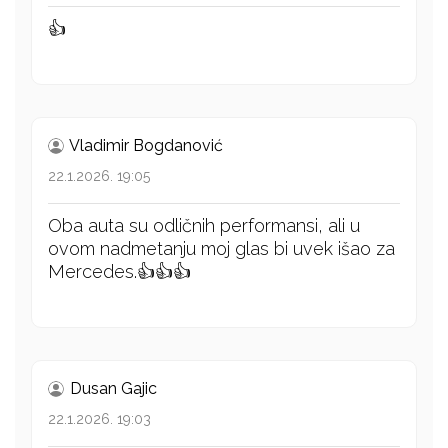
👍
Vladimir Bogdanović
22.1.2026. 19:05
Oba auta su odličnih performansi, ali u
ovom nadmetanju moj glas bi uvek išao za
Mercedes.👍👍👍
Dusan Gajic
22.1.2026. 19:03