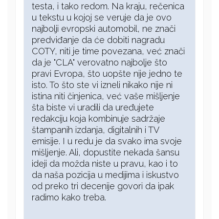
testa, i tako redom. Na kraju, rečenica
u tekstu u kojoj se veruje da je ovo
najbolji evropski automobil, ne znači
predviđanje da će dobiti nagradu
COTY, niti je time povezana, već znači
da je "CLA" verovatno najbolje što
pravi Evropa, što uopšte nije jedno te
isto. To što ste vi izneli nikako nije ni
istina niti činjenica, već vaše mišljenje
šta biste vi uradili da uređujete
redakciju koja kombinuje sadržaje
štampanih izdanja, digitalnih i TV
emisije. I u redu je da svako ima svoje
mišljenje. Ali, dopustite nekada šansu
ideji da možda niste u pravu, kao i to
da naša pozicija u medijima i iskustvo
od preko tri decenije govori da ipak
radimo kako treba.