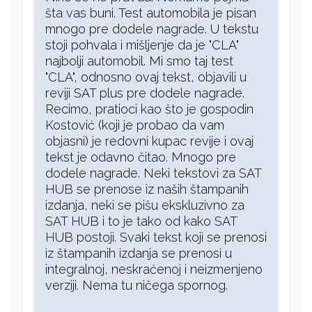
šta vas buni. Test automobila je pisan
mnogo pre dodele nagrade. U tekstu
stoji pohvala i mišljenje da je "CLA"
najbolji automobil. Mi smo taj test
"CLA", odnosno ovaj tekst, objavili u
reviji SAT plus pre dodele nagrade.
Recimo, pratioci kao što je gospodin
Kostović (koji je probao da vam
objasni) je redovni kupac revije i ovaj
tekst je odavno čitao. Mnogo pre
dodele nagrade. Neki tekstovi za SAT
HUB se prenose iz naših štampanih
izdanja, neki se pišu ekskluzivno za
SAT HUB i to je tako od kako SAT
HUB postoji. Svaki tekst koji se prenosi
iz štampanih izdanja se prenosi u
integralnoj, neskraćenoj i neizmenjeno
verziji. Nema tu ničega spornog.