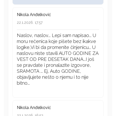
Nikola Anđelković
22.1.2026. 17:57
Naslov, naslov... Lepi sam napisao... U
moru rečenica koje pišete bez ikakve
logike,Vi bi da promenite činjenicu... U
naslovu niste stavili AUTO GODINE ZA
VEST OD PRE DESETAK DANA...I još
se pravdate i pronalazite izgovore,
SRAMOTA ... Ej, Auto GODINE,
objavljujete nešto o njemu i to nije
bitno...
Nikola Anđelković
22.1.2026. 16:53