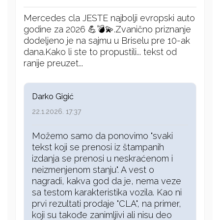
Mercedes cla JESTE najbolji evropski auto
godine za 2026 💪💣💫.Zvanično priznanje
dodeljeno je na sajmu u Briselu pre 10-ak
dana.Kako li ste to propustili... tekst od
ranije preuzet...
Darko Gigić
22.1.2026. 17:37
Možemo samo da ponovimo "svaki
tekst koji se prenosi iz štampanih
izdanja se prenosi u neskraćenom i
neizmenjenom stanju". A vest o
nagradi, kakva god da je, nema veze
sa testom karakteristika vozila. Kao ni
prvi rezultati prodaje "CLA", na primer,
koji su takođe zanimljivi ali nisu deo