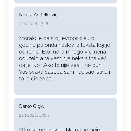
Nikola Anđelković
22.1.2026. 17:16
Moralo je da stoji evropski auto
godine pa onda naslov iz teksta koji je
od ranije. Eto, ne bi mnogo vremena
oduzelo a ta vest nije neka sitna već
da je No.1.Ako to nije vest i ne buni
Vas svaka čast. Ja sam napisao istinu i
to je činjenica...
Darko Gigić
22.1.2026. 17:09
Niko se ne pravda. Nemamo pojma