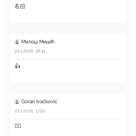
💪🏻
Милош Mицић
22.1.2026. 18:41
👍
Goran Ivačković
22.1.2026. 17:50
👍🏻