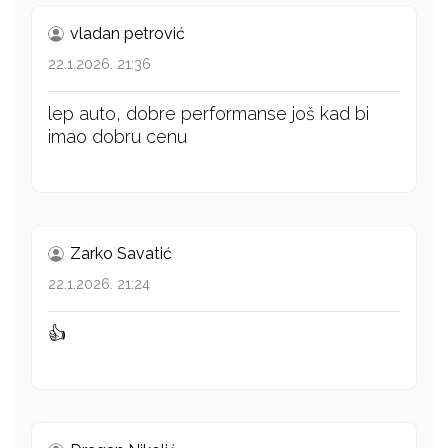
vladan petrović
22.1.2026. 21:36
lep auto, dobre performanse još kad bi
imao dobru cenu
Zarko Savatić
22.1.2026. 21:24
👍