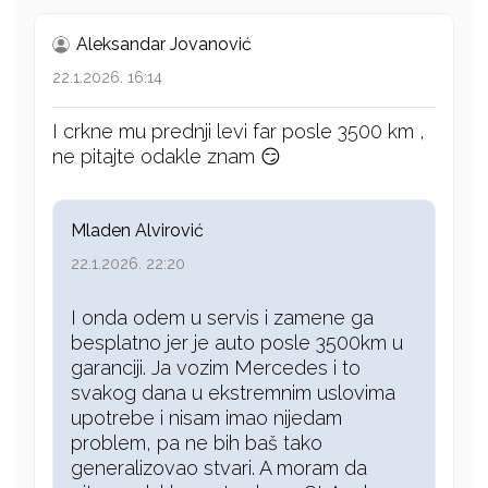
Aleksandar Jovanović
22.1.2026. 16:14
I crkne mu prednji levi far posle 3500 km ,
ne pitajte odakle znam 😏
Mladen Alvirović
22.1.2026. 22:20
I onda odem u servis i zamene ga
besplatno jer je auto posle 3500km u
garanciji. Ja vozim Mercedes i to
svakog dana u ekstremnim uslovima
upotrebe i nisam imao nijedam
problem, pa ne bih baš tako
generalizovao stvari. A moram da