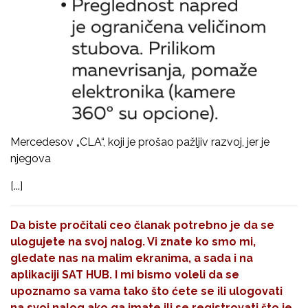
Mercedesov „CLA“, koji je prošao pažljiv razvoj, jer je
njegova
[...]
Da biste pročitali ceo članak potrebno je da se
ulogujete na svoj nalog. Vi znate ko smo mi,
gledate nas na malim ekranima, a sada i na
aplikaciji SAT HUB. I mi bismo voleli da se
upoznamo sa vama tako što ćete se ili ulogovati
na svoj nalog ako ga imate ili se registrovati što je