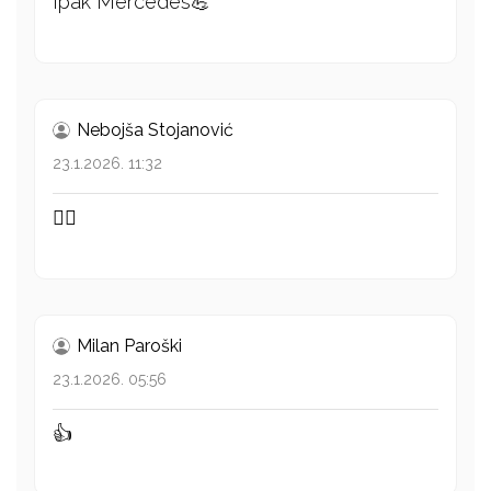
Ipak Mercedes💪
Nebojša Stojanović
23.1.2026. 11:32
👍🏻
Milan Paroški
23.1.2026. 05:56
👍