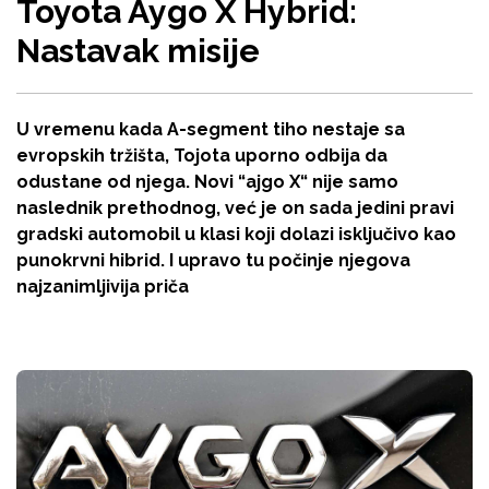
Toyota Aygo X Hybrid:
Nastavak misije
U vremenu kada A-segment tiho nestaje sa
evropskih tržišta, Tojota uporno odbija da
odustane od njega. Novi “ajgo X“ nije samo
naslednik prethodnog, već je on sada jedini pravi
gradski automobil u klasi koji dolazi isključivo kao
punokrvni hibrid. I upravo tu počinje njegova
najzanimljivija priča