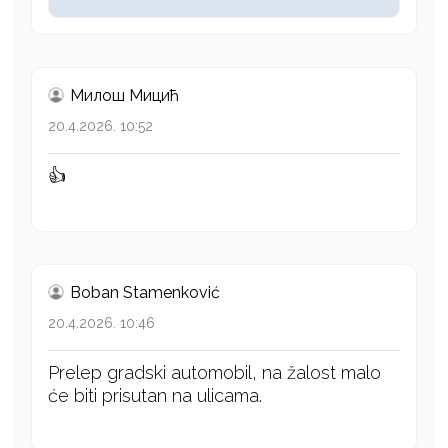
Милош Mицић
20.4.2026. 10:52
👍
Boban Stamenković
20.4.2026. 10:46
Prelep gradski automobil, na žalost malo
će biti prisutan na ulicama.