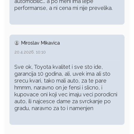
automobilic... a po meni ima lepe
performanse, a ni cena mi nije prevelika.
Miroslav Mikavica
20.4.2026. 10:10
Sve ok, Toyota kvalitet i sve sto ide,
garancija 10 godina, ali, uvek ima ali sto
srecu kvari, tako mali auto, za te pare
hmmm, naravno on je fensi i slicno, i
kupovace oni koji vec imaju veci porodicni
auto, ili najcesce dame za svrckanje po
gradu, naravno za to i namenjen