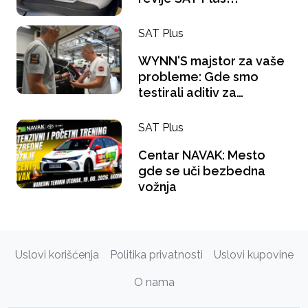
SAT Plus
WYNN'S majstor za vaše
probleme: Gde smo
testirali aditiv za
benzince i šta se "gugla"
na pauzi za kafu?
SAT Plus
Centar NAVAK: Mesto
gde se uči bezbedna
vožnja
Uslovi korišćenja
Politika privatnosti
Uslovi kupovine
O nama