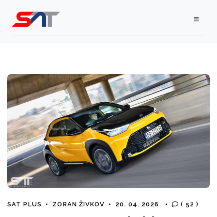
SAT PLUS
•
ZORAN ŽIVKOV
•
20. 04. 2026.
•
( 52 )