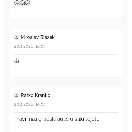
🤔🤔🤔
Miroslav Blažek
20.4.2026. 10:04
👍
Ratko Krantic
20.4.2026. 10:04
Pravi mali gradski autic u stilu tojote