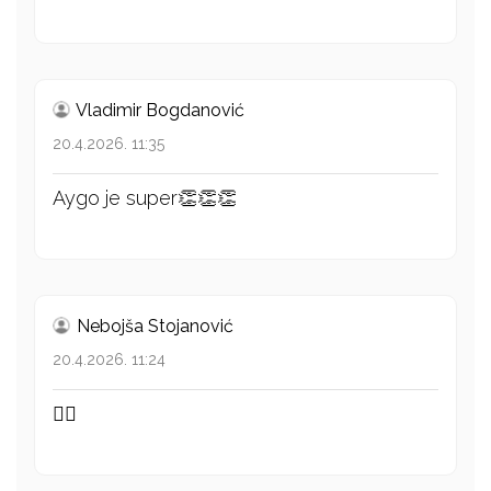
Vladimir Bogdanović
20.4.2026. 11:35
Aygo je super👏👏👏
Nebojša Stojanović
20.4.2026. 11:24
👍🏻