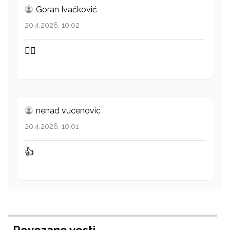
Goran Ivačković
20.4.2026. 10:02
👍🏻
nenad vucenovic
20.4.2026. 10:01
👍
Povezane vesti