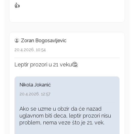
👍
Zoran Bogosavljevic
20.4.2026. 10:54
Leptir prozori u 21 veku🤔
Nikola Jokanić
20.4.2026. 12:57
Ako se uzme u obzir da će nazad
uglavnom biti deca, leptir prozori nisu
problem, nema veze što je 21. vek.