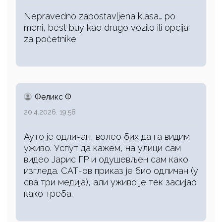
Nepravedno zapostavljena klasa… po
meni, best buy kao drugo vozilo ili opcija
za početnike
Феликс Ф
20.4.2026. 19:58
Ауто је одличан, волео бих да га видим
уживо. Успут да кажем, на улици сам
видео Јарис ГР и одушевљен сам како
изгледа. САТ-ов приказ је био одличан (у
сва три медија), али уживо је тек засијао
како треба.