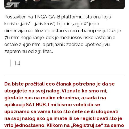
Postavljen na TNGA GA-B platformu, istu onu koju
koriste „jaris“ i „jaris kros“, Tojotin „ajgo X“ je po
dimenzijama i filozofiji ostao veran urbanoj misiji. Duži je
76 mm nego ranije, dok je međuosovinsko rastojanje
ostalo 2.430 mm, a prtljažnik zadržao upotrebljivu
zapreminu od 231 litar...
[...]
Da biste pročitali ceo članak potrebno je da se
ulogujete na svoj nalog. Vi znate ko smo mi,
gledate nas na malim ekranima, a sada i na
aplikaciji SAT HUB. I mi bismo voleli da se
upoznamo sa vama tako što ćete se ili ulogovati
na svoj nalog ako ga imate ili se registrovati što je
vrlo jednostavno. Klikom na
„Registruj se“
za samo