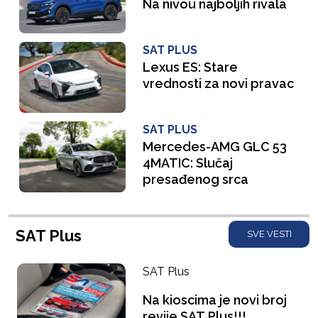
Na nivou najboljih rivala
SAT PLUS
Lexus ES: Stare
vrednosti za novi pravac
SAT PLUS
Mercedes-AMG GLC 53
4MATIC: Slučaj
presađenog srca
SAT Plus
SVE VESTI
SAT Plus
Na kioscima je novi broj
revije SAT Plus!!!