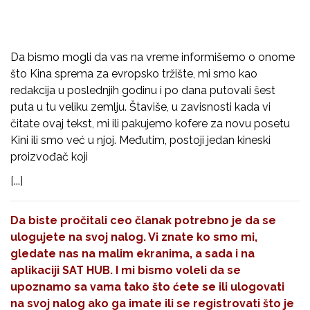
Da bismo mogli da vas na vreme informišemo o onome
što Kina sprema za evropsko tržište, mi smo kao
redakcija u poslednjih godinu i po dana putovali šest
puta u tu veliku zemlju. Štaviše, u zavisnosti kada vi
čitate ovaj tekst, mi ili pakujemo kofere za novu posetu
Kini ili smo već u njoj. Međutim, postoji jedan kineski
proizvođač koji
[...]
Da biste pročitali ceo članak potrebno je da se
ulogujete na svoj nalog. Vi znate ko smo mi,
gledate nas na malim ekranima, a sada i na
aplikaciji SAT HUB. I mi bismo voleli da se
upoznamo sa vama tako što ćete se ili ulogovati
na svoj nalog ako ga imate ili se registrovati što je