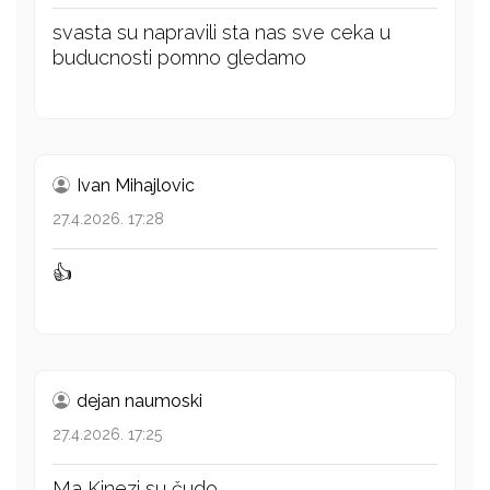
svasta su napravili sta nas sve ceka u
buducnosti pomno gledamo
Ivan Mihajlovic
27.4.2026. 17:28
👍
dejan naumoski
27.4.2026. 17:25
Ma Kinezi su čudo