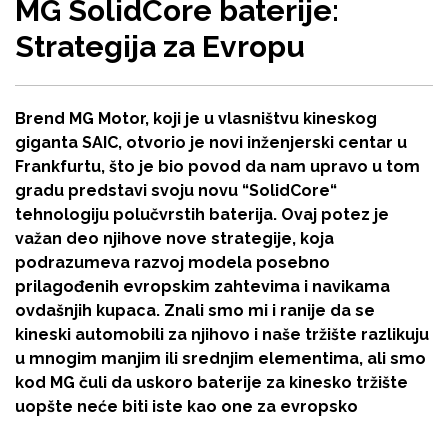
MG SolidCore baterije:
Strategija za Evropu
Brend MG Motor, koji je u vlasništvu kineskog
giganta SAIC, otvorio je novi inženjerski centar u
Frankfurtu, što je bio povod da nam upravo u tom
gradu predstavi svoju novu “SolidCore“
tehnologiju polučvrstih baterija. Ovaj potez je
važan deo njihove nove strategije, koja
podrazumeva razvoj modela posebno
prilagođenih evropskim zahtevima i navikama
ovdašnjih kupaca. Znali smo mi i ranije da se
kineski automobili za njihovo i naše tržište razlikuju
u mnogim manjim ili srednjim elementima, ali smo
kod MG čuli da uskoro baterije za kinesko tržište
uopšte neće biti iste kao one za evropsko