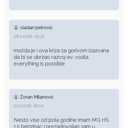
vladan petrović
28.4.2026. 09:37
možda je i ova kriza sa gorivom izazvana
da bi se ubrzao razvoj ev. vozila.
everything is possible
Zoran Milanovic
27.4.2026. 18:04
Nesto vise od pola godine imam MG HS
1.5 benzinac i prezadovoljan sam u