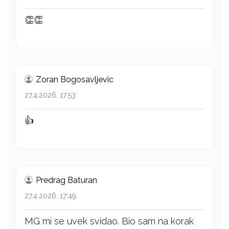
👏👏
Zoran Bogosavljevic
27.4.2026. 17:53
👍
Predrag Baturan
27.4.2026. 17:49
MG mi se uvek svidao. Bio sam na korak