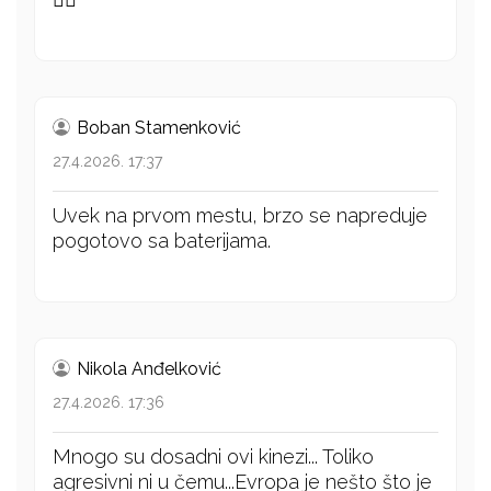
Boban Stamenković
27.4.2026. 17:37
Uvek na prvom mestu, brzo se napreduje
pogotovo sa baterijama.
Nikola Anđelković
27.4.2026. 17:36
Mnogo su dosadni ovi kinezi... Toliko
agresivni ni u čemu...Evropa je nešto što je