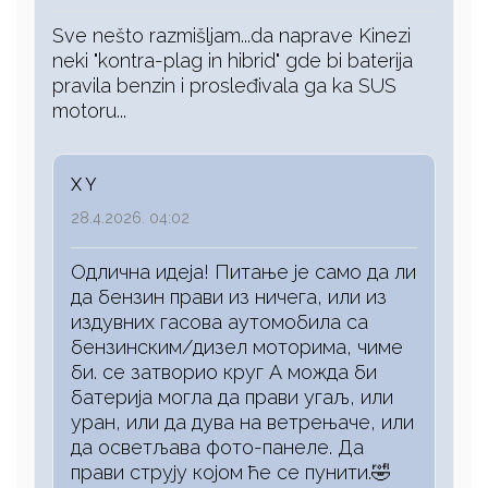
Sve nešto razmišljam...da naprave Kinezi
neki "kontra-plag in hibrid" gde bi baterija
pravila benzin i prosleđivala ga ka SUS
motoru...
X Y
28.4.2026. 04:02
Одлична идеја! Питање је само да ли
да бензин прави из ничега, или из
издувних гасова аутомобила са
бензинским/дизел моторима, чиме
би. се затворио круг А можда би
батерија могла да прави угаљ, или
уран, или да дува на ветрењаче, или
да осветљава фото-панеле. Да
прави струју којом ће се пунити.🤣