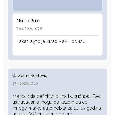
Nenad Perić
28.4.2026. 07:51
Такав ауто је имао Чак Норис...
Zoran Kostović
27.4.2026. 17:10
Marka koja definitivno ima budućnost. Bez
ustrucavanja mogu da kazem da ce
mnoge marke automobila za 10-15 godina
nestati. MG nije jedna od njih.