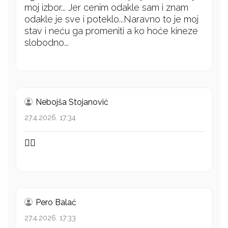
moj izbor... Jer cenim odakle sam i znam
odakle je sve i poteklo...Naravno to je moj
stav i neću ga promeniti a ko hoće kineze
slobodno...
Nebojša Stojanović
27.4.2026. 17:34
👍🏻
Pero Balać
27.4.2026. 17:33