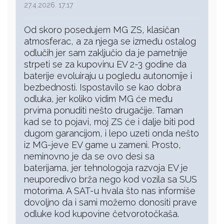
27.4.2026. 17:17
Od skoro posedujem MG ZS, klasičan
atmosferac, a za njega se između ostalog
odlučih jer sam zaključio da je pametnije
strpeti se za kupovinu EV 2-3 godine da
baterije evoluiraju u pogledu autonomije i
bezbednosti. Ispostavilo se kao dobra
odluka, jer koliko vidim MG će među
prvima ponuditi nešto drugačije. Taman
kad se to pojavi, moj ZS će i dalje biti pod
dugom garancijom, i lepo uzeti onda nešto
iz MG-jeve EV game u zameni. Prosto,
neminovno je da se ovo desi sa
baterijama, jer tehnologoja razvoja EV je
neuporedivo brža nego kod vozila sa SUS
motorima. A SAT-u hvala što nas informiše
dovoljno da i sami možemo donositi prave
odluke kod kupovine četvorotočkaša.