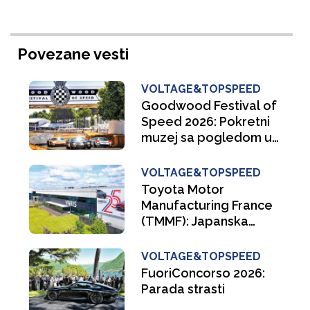
Povezane vesti
VOLTAGE&TOPSPEED
Goodwood Festival of
Speed 2026: Pokretni
muzej sa pogledom u
buducnost
VOLTAGE&TOPSPEED
Toyota Motor
Manufacturing France
(TMMF): Japanska
filozofija za evropskog
kupca
VOLTAGE&TOPSPEED
FuoriConcorso 2026:
Parada strasti