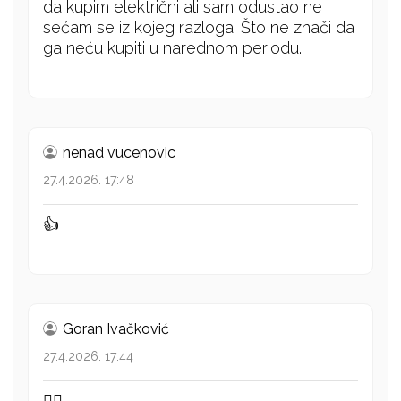
da kupim električni ali sam odustao ne
sećam se iz kojeg razloga. Što ne znači da
ga neću kupiti u narednom periodu.
nenad vucenovic
27.4.2026. 17:48
👍
Goran Ivačković
27.4.2026. 17:44
👍🏻