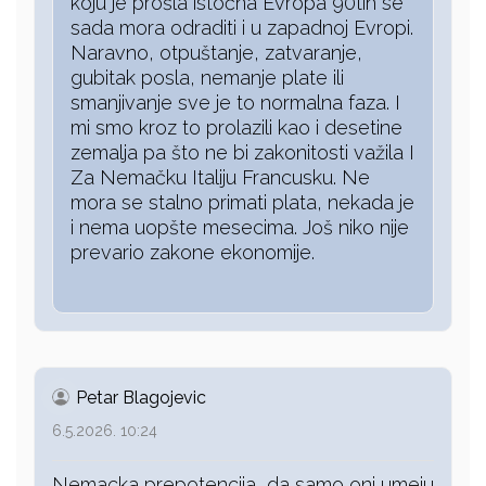
koju je prošla istočna Evropa 90tih se
sada mora odraditi i u zapadnoj Evropi.
Naravno, otpuštanje, zatvaranje,
gubitak posla, nemanje plate ili
smanjivanje sve je to normalna faza. I
mi smo kroz to prolazili kao i desetine
zemalja pa što ne bi zakonitosti važila I
Za Nemačku Italiju Francusku. Ne
mora se stalno primati plata, nekada je
i nema uopšte mesecima. Još niko nije
prevario zakone ekonomije.
Petar Blagojevic
6.5.2026. 10:24
Nemacka prepotencija, da samo oni umeju