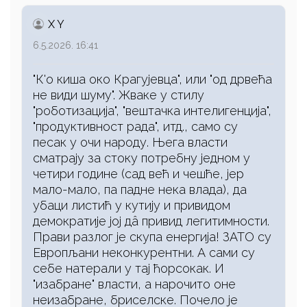
X Y
6.5.2026. 16:41
"К'о киша око Крагујевца", или "од дрвећа
не види шуму". Жваке у стилу
"роботизација", "вештачка интелигенција",
"продуктивност рада", итд., само су
песак у очи народу. Њега власти
сматрају за стоку потребну једном у
четири године (сад већ и чешће, јер
мало-мало, па падне нека влада), да
убаци листић у кутију и привидом
демократије јој дâ привид легитимности.
Прави разлог је скупа енергија! ЗАТО су
Европљани неконкурентни. А сами су
себе натерали у тај ћорсокак. И
"изабране" власти, а нарочито оне
неизабране, бриселске. Почело је