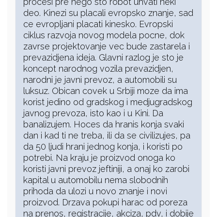
procesi pre nego sto robot uhvati neki
deo. Kinezi su placali evropsko znanje, sad
ce evropljani placati kinesko. Evropski
ciklus razvoja novog modela pocne, dok
zavrse projektovanje vec bude zastarela i
prevazidjena ideja. Glavni razlog je sto je
koncept narodnog vozila prevazidjen,
narodni je javni prevoz, a automobili su
luksuz. Obican covek u Srbiji moze da ima
korist jedino od gradskog i medjugradskog
javnog prevoza, isto kao i u Kini. Da
banalizujem. Hoces da hranis konja svaki
dan i kad ti ne treba, ili da se civilizujes, pa
da 50 ljudi hrani jednog konja, i koristi po
potrebi. Na kraju je proizvod onoga ko
koristi javni prevoz jeftiniji, a onaj ko zarobi
kapital u automobilu nema slobodnih
prihoda da ulozi u novo znanje i novi
proizvod. Drzava pokupi harac od poreza
na prenos, registracije, akciza, pdv, i dobije