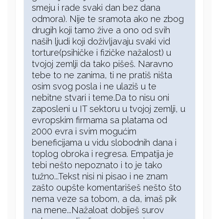
smeju i rade svaki dan bez dana
odmora). Nije te sramota ako ne zbog
drugih koji tamo žive a ono od svih
naših ljudi koji doživljavaju svaki vid
torture(psihičke i fizičke nažalost) u
tvojoj zemlji da tako pišeš. Naravno
tebe to ne zanima, ti ne pratiš ništa
osim svog posla i ne ulaziš u te
nebitne stvari i teme.Da to nisu oni
zaposleni u IT sektoru u tvojoj zemlji, u
evropskim firmama sa platama od
2000 evra i svim mogućim
beneficijama u vidu slobodnih dana i
toplog obroka i regresa. Empatija je
tebi nešto nepoznato i to je tako
tužno...Tekst nisi ni pisao i ne znam
zašto oupšte komentarišeš nešto što
nema veze sa tobom, a da, imaš pik
na mene...Nažaloat dobiješ surov