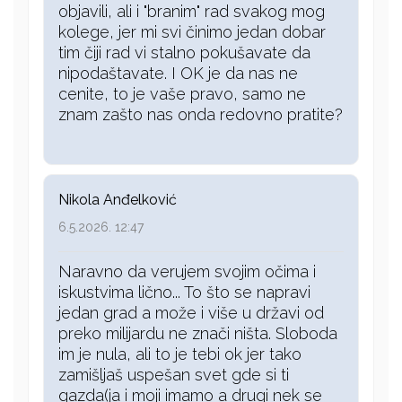
objavili, ali i "branim" rad svakog mog
kolege, jer mi svi činimo jedan dobar
tim čiji rad vi stalno pokušavate da
nipodaštavate. I OK je da nas ne
cenite, to je vaše pravo, samo ne
znam zašto nas onda redovno pratite?
Nikola Anđelković
6.5.2026. 12:47
Naravno da verujem svojim očima i
iskustvima lično... To što se napravi
jedan grad a može i više u državi od
preko milijardu ne znači ništa. Sloboda
im je nula, ali to je tebi ok jer tako
zamišljaš uspešan svet gde si ti
gazda(ja i moji imamo a drugi nek se