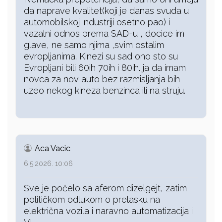
da naprave kvalitet(koji je danas svuda u
automobilskoj industriji osetno pao) i
vazalni odnos prema SAD-u , docice im
glave, ne samo njima ,svim ostalim
evropljanima. Kinezi su sad ono sto su
Evropljani bili 60ih 70ih i 80ih. ja da imam
novca za nov auto bez razmisljanja bih
uzeo nekog kineza benzinca ili na struju.
Aca Vacic
6.5.2026. 10:06
Sve je počelo sa aferom dizelgejt, zatim
političkom odlukom o prelasku na
električna vozila i naravno automatizacija i