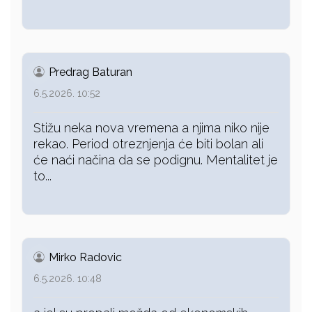
Predrag Baturan
6.5.2026. 10:52
Stižu neka nova vremena a njima niko nije
rekao. Period otreznjenja će biti bolan ali
će naći načina da se podignu. Mentalitet je
to...
Mirko Radovic
6.5.2026. 10:48