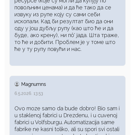
ресурсе (које су могли да купују по
повољним ценама) и да ће тако да се
извуку из рупе коју су сами себи
ископали. Кад би резултат био да они
оду у још дубљу рупу (као што ће и да
буде, ако крену), ни пô' јада. Шта траже,
то ће и добити. Проблем је у томе што
ће у ту рупу повући и нас.
Magnumns
6.5.2026. 13:53
Ovo moze samo da bude dobro! Bio sam i
u staklenoj fabrici u Drezdenu, i u cuvenoj
fabrici u Volfsburgu. Automatizacija same
fabrike ne kasni toliko, ali su spori svi ostali