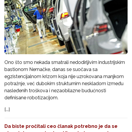
Ono što smo nekada smatrali nedodirljivim industrijskim
bastionom Nemačke, danas se suočava sa
egzistencijalnom krizom koja nije uzrokovana manjkom
potražnje, već dubokim strukturnim neskladom između
nasleđenih troškova i nezaobilazne budućnosti
definisane robotizacijom.
[...]
Da biste pročitali ceo članak potrebno je da se