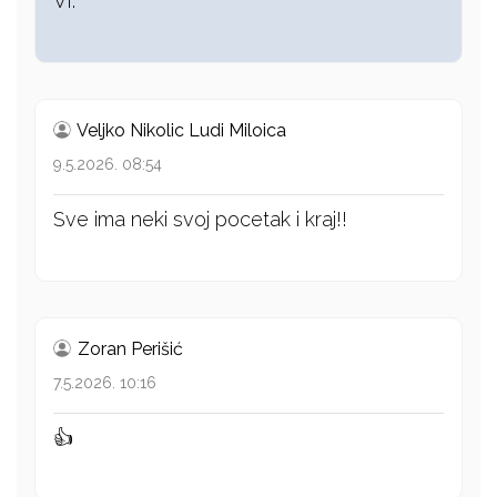
VI.
Veljko Nikolic Ludi Miloica
9.5.2026. 08:54
Sve ima neki svoj pocetak i kraj!!
Zoran Perišić
7.5.2026. 10:16
👍