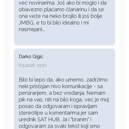
već novinarima. Još ako bi moglo i da
obavezno plaćamo članarinu i da se
ona veže na neko brojilo ili još bolje
JMBG, e to bi bilo idealno i mi
nasmejani...
Darko Gigić
6.5.2026. 13:02
Bilo bi lepo da, ako umemo, zadržimo
neki pristojan nivo komunikacije - sa
persiranjem, a bez vređanja. Nemam
pik na vas, niti na bilo koga, već je moj
posao da odgovaram i ispravljam
stereotipe u komentarima jer sam
urednik SAT HUB. Ja i "branim" i
odgovaram za svaki tekst koji smo