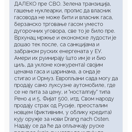
ДАЛЕКО пре СВО. Зелена транзиција,
гашење нуклеарки, пропис да власник
гасовода не може бити и власник гаса,
берзанско трговање гасом уместо
дугорочних уговора, све то је било пре.
Врхунац мржње и економске лудости је
дошао тек после, са санкцијама и
забраном руских енергената у ЕУ.
Амери их руинирају (што им је и био
циљ, да уклоне конкурента) својим
ценама гаса и царинама, а онда је
стигао и Ормуз. Европљани сада могу да
продају само луксузне аутомобиле, где
се не пита за цену, и "носталгију" типа
Рено 4 и 5, Фијат 500, итд. Свом народу
продају страх од Русије, преосталим
новцем (фиктивним, у облику кредита)
кују оружје за нови Drang nach Osten.
Надају се да ће да опљачкају руске