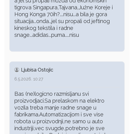
a jel su propali možda od ekonomskih
tigrova Singapura,Tajvana,Južne Koreje i
Hong Konga 70ih?....nisu...a bila je gora
situacija...onda...jel su propali od jeftinog
kineskog tekstila i radne
snage...adidas...puma.....nisu
Ljubisa Ostojic
6.5.2026. 10:27
Bas (ne)logicno razmisljanu svi
proizvodjaci.Sa prelaskom na elektro
vozila treba manje radne snage u
fabrikama.Automatizacijom i sve vise
robota u proizvodnji,ne samo u auto
industriji,vec svugde,potrebno je sve