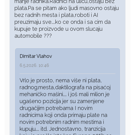
manje radnika.Radnici na ulicu,ostaju bez
plata.Pa se pitam ako ljudi masovno ostaju
bez radnih mesta i plata,roboti i AI
preuzimaju sve....ko ce onda i sa cim da
kupuje te proizvode u ovom slucaju
automobile ???
Dimitar Vlahov
6.5.2026. 10:46
Vrlo je prosto, nema više ni plata,
radnog.mesta,daktilografa na pisaćoj
mehaničko mašini.... i još mali milion je
ugašeno pozicija jer su zamenjene
drugačijim potrebama I novim
radnicima koji onda primaju plate na
novim potrebnim radnim mestima i
kupuju.... itd. Jednostavno, tranzicija