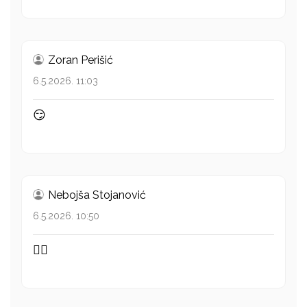
Zoran Perišić
6.5.2026. 11:03
😏
Nebojša Stojanović
6.5.2026. 10:50
👍🏻