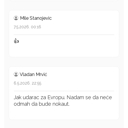
Mile Stanojevic
7.5.2026. 00:16
👍
Vladan Mrvić
6.5.2026. 22:55
Jak udarac za Evropu. Nadam se da neće
odmah da bude nokaut.