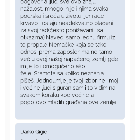
odgovor a ljudi sve ovo znaju
nažalost, mnogo ih je i njima svaka
podrška i sreća u životu, jer rade
krvavo i ostaju neadekvatno plaćeni
za svoj rad(često ponižavani i sa
otkazima).Navedi samo jednu firmu iz
te propale Nemačke koja se tako
odnosi prema zaposlenima ne tamo
već u ovoj našoj napaćenoj zemlji gde
im je to i omogućeno ako
žele...Sramota sa koliko neznanja
pišeš...Jednoumlje je tvoj izbor ne i moj
i većine ljudi siguran sam i to vidim na
svakom koraku kod većine a
pogotovo mladih građana ove zemlje.
Darko Gigić