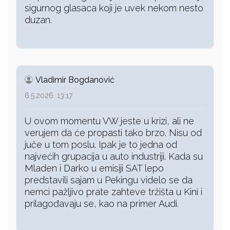
sigurnog glasaca koji je uvek nekom nesto
duzan.
Vladimir Bogdanović
6.5.2026. 13:17
U ovom momentu VW jeste u krizi, ali ne
verujem da će propasti tako brzo. Nisu od
juče u tom poslu. Ipak je to jedna od
najvećih grupacija u auto industriji. Kada su
Mladen i Darko u emisiji SAT lepo
predstavili sajam u Pekingu videlo se da
nemci pažljivo prate zahteve tržišta u Kini i
prilagođavaju se, kao na primer Audi.