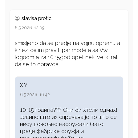
slavisa protic
6.5.2026. 12:09
smisljeno da se predje na vojnu opremu a
kinezi ce im praviti par modela sa Vw
logoom a za 10.15god opet neki veliki rat
da se to opravda
X Y
6.5.2026. 16:42
10-15 година??? Они би хтели одмах!
Једино што их спречава је то што се
нису довољно наоружали (зато
граде фабрике оружја и