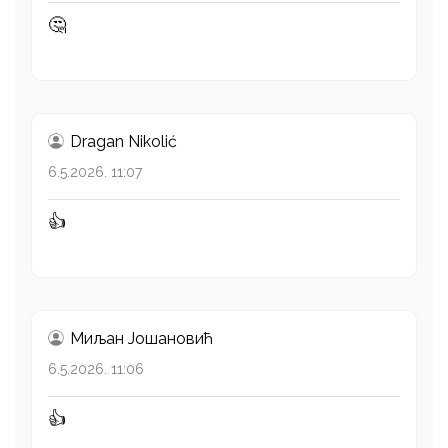
🤔
Dragan Nikolić
6.5.2026. 11:07
👍
Миљан Јошановић
6.5.2026. 11:06
👍