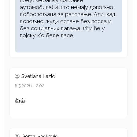
преусмеравају фабрике
аутомобила) и што немају довољно
добровољаца за ратовање. Али, кад
довољно људи остане без посла и
без социјалних давања, ићи ће у
војску к'о беле лале.
Svetlana Lazic
6.5.2026. 12:02
👍👍
Goran Ivačković