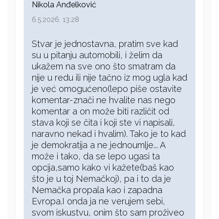
Nikola Anđelković
6.5.2026. 13:28
Stvar je jednostavna, pratim sve kad
su u pitanju automobili, i želim da
ukažem na sve ono što smatram da
nije u redu ili nije tačno iz mog ugla kad
je već omogućeno(lepo piše ostavite
komentar-znači ne hvalite nas nego
komentar a on može biti različit od
stava koji se čita i koji ste vi napisali,
naravno nekad i hvalim). Tako je to kad
je demokratija a ne jednoumlje... A
može i tako, da se lepo ugasi ta
opcija,samo kako vi kažete(baš kao
što je u toj Nemačkoj), pa i to da je
Nemačka propala kao i zapadna
Evropa.I onda ja ne verujem sebi,
svom iskustvu, onim što sam proživeo