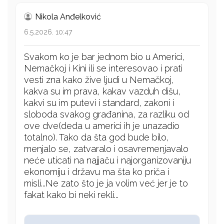
Nikola Anđelković
6.5.2026. 10:47
Svakom ko je bar jednom bio u Americi,
Nemačkoj i Kini ili se interesovao i prati
vesti zna kako žive ljudi u Nemačkoj,
kakva su im prava, kakav vazduh dišu,
kakvi su im putevi i standard, zakoni i
sloboda svakog građanina, za razliku od
ove dve(deda u americi ih je unazadio
totalno). Tako da šta god bude bilo,
menjalo se, zatvaralo i osavremenjavalo
neće uticati na najjaču i najorganizovaniju
ekonomiju i državu ma šta ko priča i
misli...Ne zato što je ja volim već jer je to
fakat kako bi neki rekli...