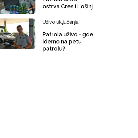
ostrva Cres i Lošinj
Uživo uključenja
Patrola uživo - gde
idemo na petu
patrolu?