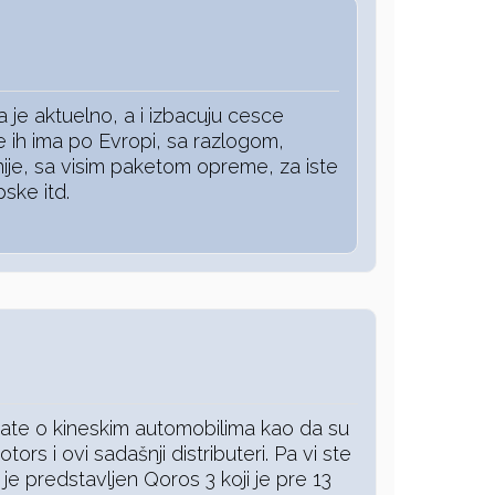
a je aktuelno, a i izbacuju cesce
se ih ima po Evropi, sa razlogom,
nije, sa visim paketom opreme, za iste
ske itd.
te o kineskim automobilima kao da su
tors i ovi sadašnji distributeri. Pa vi ste
je predstavljen Qoros 3 koji je pre 13