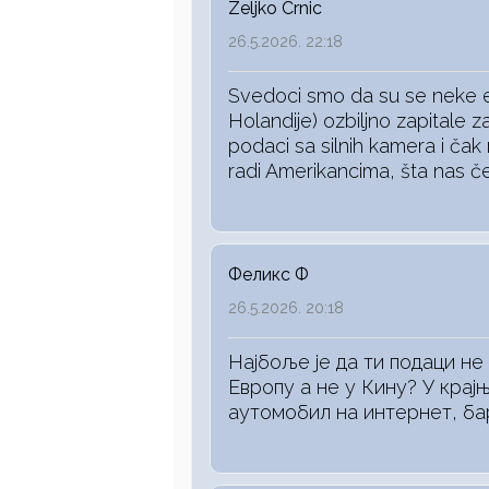
Zeljko Crnic
26.5.2026. 22:18
Svedoci smo da su se neke 
Holandije) ozbiljno zapitale z
podaci sa silnih kamera i čak
radi Amerikancima, šta nas 
Феликс Ф
26.5.2026. 20:18
Најбоље је да ти подаци не 
Европу а не у Кину? У крај
аутомобил на интернет, бар