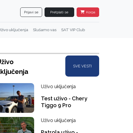
Prijavi se
Pretplati se
Korpa
živo uključenja
Slušamo vas
SAT VIP Club
živo
SVE VESTI
ključenja
Uživo uključenja
Test uživo - Chery
Tiggo 9 Pro
Uživo uključenja
Patrola uživo -