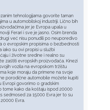
ezanim tehnologijama govorite taman
jima u automobilskoj industriji. Lično bih
roizvođačima jer je Evropa upala u
jnoviji Ferari i sve je jasno. Osim brenda
 drugi već nisu ponudili po neuporedivo
iča o evropskim propisima o bezbednosti
da iako su ovi propisi u službi
ju i životne sredine i realno su
že zaštiti evropskih proizvođača. Kinezi
vojih vozila na evropskom tržištu
ama koje moraju da primene na svoje
zne porodične automobile možete kupiti
 u Evropi govorimo o gradskim
 o tome kako da koštaju ispod 20000
uks sedmosed za 15000 Evra jer to su
 20000 Evra.