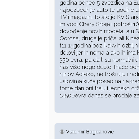
godina odneo 5 zvezdica na Eu
najbezbednije auto te godine u 
TV i magazin. To što je KVIS a
im vodi Chery Srbija i potroši 
dovođenje novih modela, a u S
Qorosa, druga je priča. ali Kinez
t11 15godina bez ikakvih ozbilj
delovi jer ih nema a ako ih ima
350 evra, pa da li su normalni 
nas više nego duplo. Inače pomi
njihov Acteko, ne troši ulju i r
uslovima kuća posao na najkrać
tome dan oni traju i jednako dr
14500evra danas se prodaje z
Vladimir Bogdanović