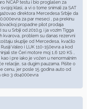
ro NCAP testu i bio proglašen za
svojoj klasi, a vi o tome snimali za SAT
ngažovao direktora Mercedesa Srbije da
100.000evra za par meseci , pa prekinu
lovačkoj propadne pilot prodaja
i su u Srbiji od 2010.g. i ja vozim Tigga
nih kvarova, problem su danas rezervni
 koštaju skuplje od Mercedesa, kvačilo
u Rusiji Valeo i LUK 110-150evra a kod
njali ste Čeri motore moj 1,6 120 KS ,
adi kao i pre iako je vožen u nenormalnim
e relacije, sa dugim pauzama. Pišite o
že cenu, jer posle 15 godina auto od
a oko 3 do4000evra