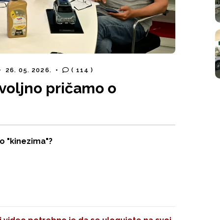
•
26. 05. 2026.
•
( 114 )
ovoljno pričamo o
o "kinezima"?