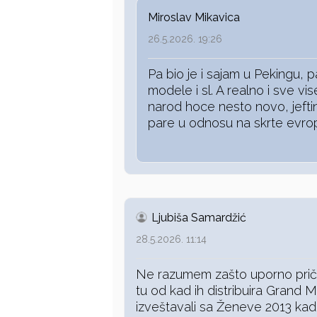
Miroslav Mikavica
26.5.2026. 19:26
Pa bio je i sajam u Pekingu, p
modele i sl. A realno i sve vi
narod hoce nesto novo, jefti
pare u odnosu na skrte evrop
Ljubiša Samardžić
28.5.2026. 11:14
Ne razumem zašto uporno priča
tu od kad ih distribuira Grand Mo
izveštavali sa Ženeve 2013 kad 