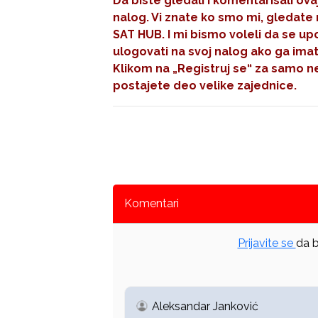
Da biste gledali i komentarisali ov
nalog. Vi znate ko smo mi, gledate 
SAT HUB. I mi bismo voleli da se up
ulogovati na svoj nalog ako ga imate
Klikom na
„Registruj se“
za samo ne
postajete deo velike zajednice.
Komentari
Prijavite se
da b
Aleksandar Janković