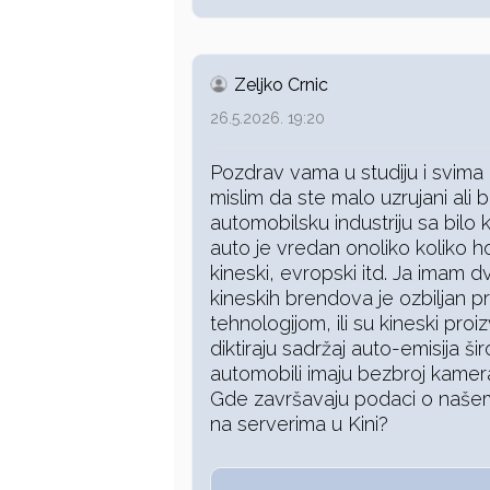
Zeljko Crnic
26.5.2026. 19:20
Pozdrav vama u studiju i svima k
mislim da ste malo uzrujani ali
automobilsku industriju sa bilo 
auto je vredan onoliko koliko ho
kineski, evropski itd. Ja imam dv
kineskih brendova je ozbiljan pro
tehnologijom, ili su kineski proi
diktiraju sadržaj auto-emisija šir
automobili imaju bezbroj kamera
Gde završavaju podaci o našem k
na serverima u Kini?