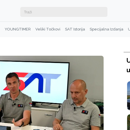
YOUNGTIMER
Veliki Točkovi
SAT Istorija
Specijalna Izdanja
U
U
u