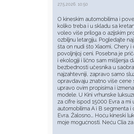
27.5.2026. 10:50
O kineskim automobilima i pov
koliko treba i u skladu sa kretan
voleo više priloga o azijskim p
ozbiljnu letargiju. Pogledajte na
šta on nudi što Xiaomi, Chery i
povoljnijoj ceni. Posebna je pr
i ekologiji i lično sam mišljenja 
bezbednosti učesnika u saobraća
najzahtevniji, zapravo samo slu
opravdavaju znatno više cene s
upravo ovim propisima i izmen
modele. U Kini vrhunske luksu
za cifre ispod 15000 Evra a mi
automobilima A i B segmenta i
Evra. Žalosno... Hoću kineski l
moje mogućnosti. Neću Clia za