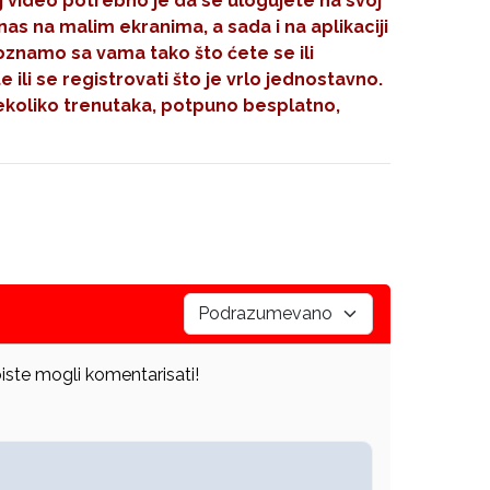
aj video potrebno je da se ulogujete na svoj
nas na malim ekranima, a sada i na aplikaciji
oznamo sa vama tako što ćete se ili
 ili se registrovati što je vrlo jednostavno.
koliko trenutaka, potpuno besplatno,
iste mogli komentarisati!