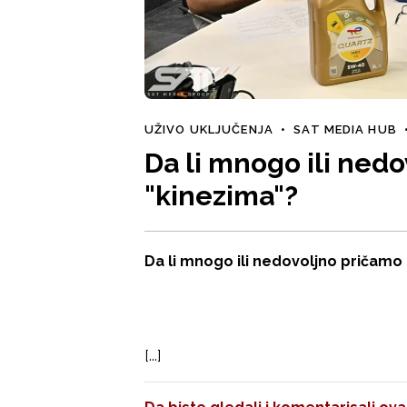
UŽIVO UKLJUČENJA
•
SAT MEDIA HUB
Da li mnogo ili ned
"kinezima"?
Da li mnogo ili nedovoljno pričamo 
[...]