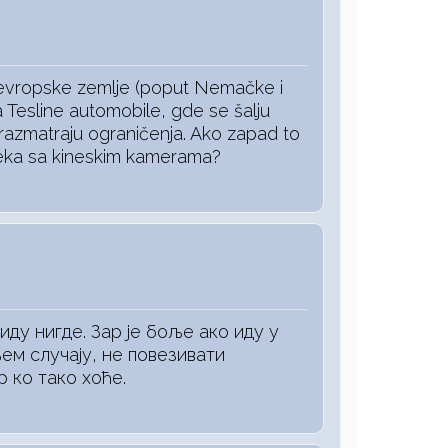
evropske zemlje (poput Nemačke i
a Tesline automobile, gde se šalju
 razmatraju ograničenja. Ako zapad to
čeka sa kineskim kamerama?
иду нигде. Зар је боље ако иду у
њем случају, не повезивати
 ко тако хоће.