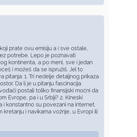
oji prate ovu emisiju a i sve ostale,
 bez potrebe. Lepo je poznavati
kog kontinenta, a po meni, sve i jedan
ćeš i možeš da se ispružiš. Jel to
a pitanja: 1. Tri nedelje detaljnog prikaza
stor. Da li je u pitanju fascinacija
zvođači postali toliko finansijski moćni da
om Evrope, pa i u Srbiji? 2. Kineski
 i konstantno su povezani na internet.
retanju i navikama vožnje, u Evropi ili