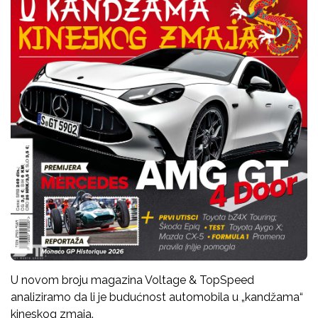
U novom broju magazina Voltage & TopSpeed
analiziramo da li je budućnost automobila u „kandžama“
kineskog zmaja.