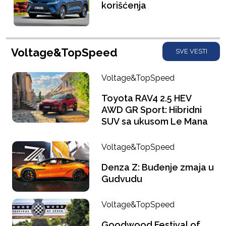
korišćenja
Voltage&TopSpeed
SVE VESTI
Voltage&TopSpeed
Toyota RAV4 2.5 HEV
AWD GR Sport: Hibridni
SUV sa ukusom Le Mana
Voltage&TopSpeed
Denza Z: Buđenje zmaja u
Gudvudu
Voltage&TopSpeed
Goodwood Festival of