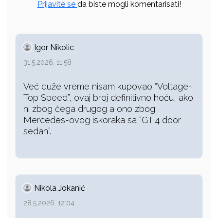
Prijavite se
da biste mogli komentarisati!
Igor Nikolic
31.5.2026. 11:58
Već duže vreme nisam kupovao “Voltage-
Top Speed”, ovaj broj definitivno hoću, ako
ni zbog čega drugog a ono zbog
Mercedes-ovog iskoraka sa “GT 4 door
sedan”.
Nikola Jokanić
28.5.2026. 12:04