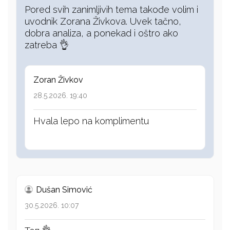
Pored svih zanimljivih tema takođe volim i
uvodnik Zorana Živkova. Uvek tačno,
dobra analiza, a ponekad i oštro ako
zatreba 👌
Zoran Živkov
28.5.2026. 19:40
Hvala lepo na komplimentu
Dušan Simović
30.5.2026. 10:07