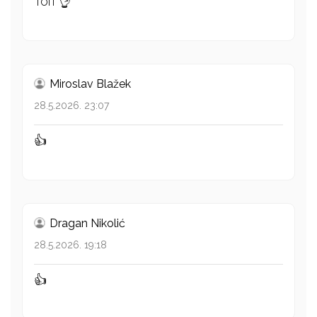
Топ 👌
Miroslav Blažek
28.5.2026. 23:07
👍
Dragan Nikolić
28.5.2026. 19:18
👍