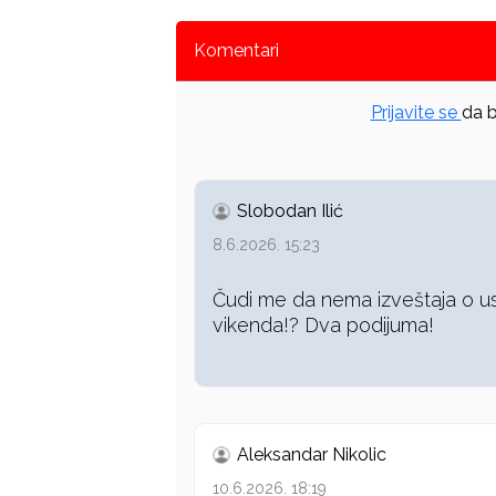
Komentari
Prijavite se
da b
Slobodan Ilić
8.6.2026. 15:23
Čudi me da nema izveštaja o 
vikenda!? Dva podijuma!
Aleksandar Nikolic
10.6.2026. 18:19