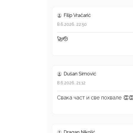
Filip Vračarić
8.6.2026. 22:50
🚀🫡
Dušan Simović
8.6.2026. 21:12
Свака част и све похвале 👏
Dragan Nikolić