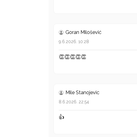
Goran Milošević
9.6.2026. 10:28
👏👏👏👏👏
Mile Stanojevic
8.6.2026. 22:54
👍