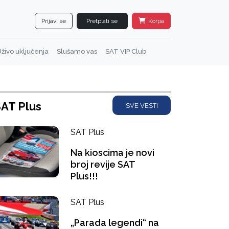
Prijavi se
Pretplati se
Korpa
živo uključenja
Slušamo vas
SAT VIP Club
AT Plus
SVE VESTI
SAT Plus
Na kioscima je novi
broj revije SAT
Plus!!!
SAT Plus
„Parada legendi“ na