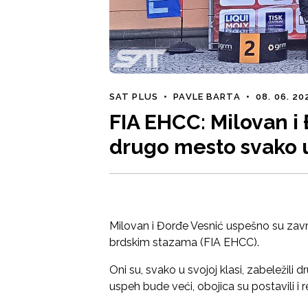
SAT PLUS
•
PAVLE BARTA
•
08. 06. 20
FIA EHCC: Milovan i 
drugo mesto svako u 
Milovan i Đorđe Vesnić uspešno su zav
brdskim stazama (FIA EHCC).
Oni su, svako u svojoj klasi, zabeležil
uspeh bude veći, obojica su postavili i 