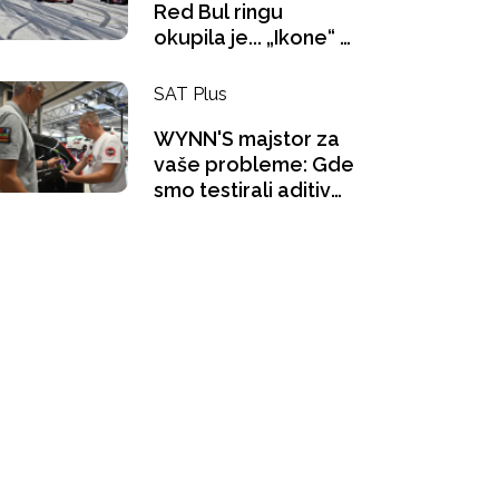
Red Bul ringu
okupila je... „Ikone“ u
pokretu - 1. deo
SAT Plus
WYNN'S majstor za
vaše probleme: Gde
smo testirali aditiv
za benzince i šta se
"gugla" na pauzi za
kafu?