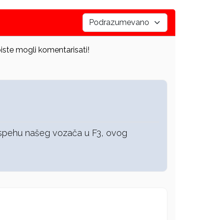
iste mogli komentarisati!
uspehu našeg vozača u F3, ovog