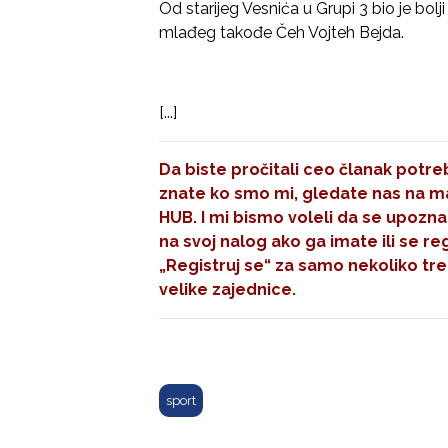
Od starijeg Vesnića u Grupi 3 bio je bo
mlađeg takođe Čeh Vojteh Bejda.
[...]
Da biste pročitali ceo članak potreb
znate ko smo mi, gledate nas na mal
HUB. I mi bismo voleli da se upozna
na svoj nalog ako ga imate ili se re
„Registruj se“
za samo nekoliko tre
velike zajednice.
sport