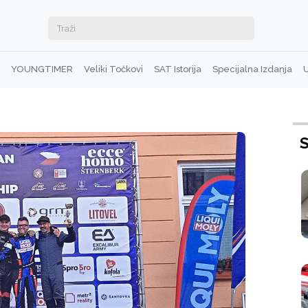
YOUNGTIMER
Veliki Točkovi
SAT Istorija
Specijalna Izdanja
U
S