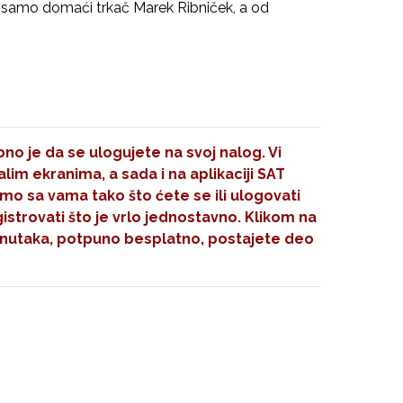
lji samo domaći trkač Marek Ribniček, a od
no je da se ulogujete na svoj nalog. Vi
im ekranima, a sada i na aplikaciji SAT
mo sa vama tako što ćete se ili ulogovati
gistrovati što je vrlo jednostavno. Klikom na
nutaka, potpuno besplatno, postajete deo