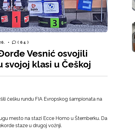
26.
•
( 64 )
Đorđe Vesnić osvojili
svojoj klasi u Češkoj
ršili češku rundu FIA Evropskog šampionata na
i drugu mesto na stazi Ecce Homo u Šternberku. Da
rekorde staze u drugoj vožnji.