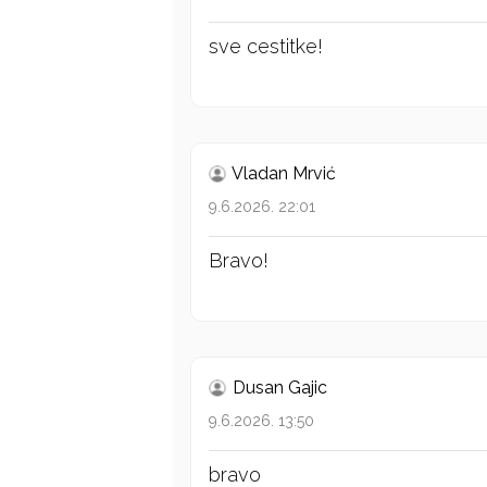
sve cestitke!
Vladan Mrvić
9.6.2026. 22:01
Bravo!
Dusan Gajic
9.6.2026. 13:50
bravo