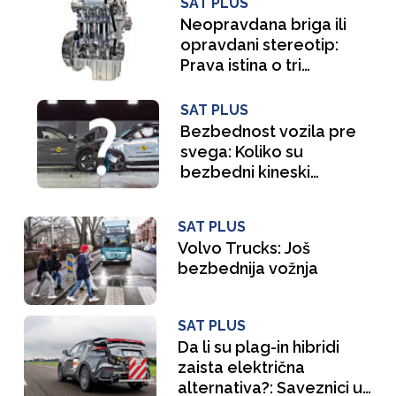
SAT PLUS
Neopravdana briga ili
opravdani stereotip:
Prava istina o tri
cilindra
SAT PLUS
Bezbednost vozila pre
svega: Koliko su
bezbedni kineski
automobili?
SAT PLUS
Volvo Trucks: Još
bezbednija vožnja
SAT PLUS
Da li su plag-in hibridi
zaista električna
alternativa?: Saveznici u