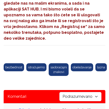
gledate nas na malim ekranima, a sada i na
aplikaciji SAT HUB. I mi bismo voleli da se
upoznamo sa vama tako što ćete se ili ulogovati
na svoj nalog ako ga imate ili se registrovati što je
vrlo jednostavno. Klikom na
„Registruj se“
za samo
nekoliko trenutaka, potpuno besplatno, postajete
deo velike zajednice.
bezbednost
istražujemo
saobraćajni
obeležavanje
lazna
znakovi
Komentari