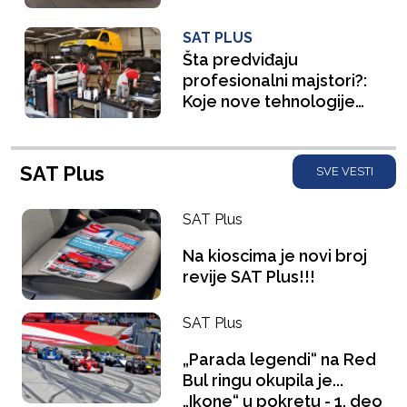
borbi za čistiji vazduh
SAT PLUS
Šta predviđaju
profesionalni majstori?:
Koje nove tehnologije
prave probleme u
održavanju?
SAT Plus
SVE VESTI
SAT Plus
Na kioscima je novi broj
revije SAT Plus!!!
SAT Plus
„Parada legendi“ na Red
Bul ringu okupila je...
„Ikone“ u pokretu - 1. deo