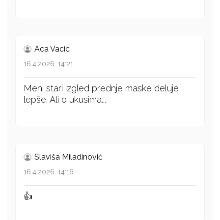
Aca Vacic
16.4.2026. 14:21
Meni stari izgled prednje maske deluje
lepše. Ali o ukusima...
Slaviša Miladinović
16.4.2026. 14:16
👍