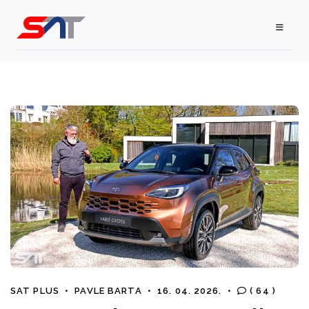
SAT PLUS
•
PAVLE BARTA
•
16. 04. 2026.
•
( 64 )