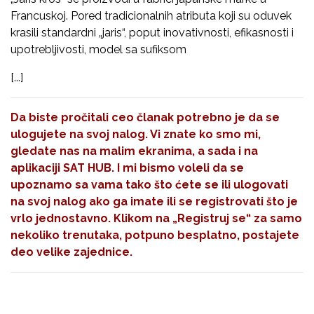
Francuskoj. Pored tradicionalnih atributa koji su oduvek
krasili standardni „jaris“, poput inovativnosti, efikasnosti i
upotrebljivosti, model sa sufiksom
[...]
Da biste pročitali ceo članak potrebno je da se
ulogujete na svoj nalog. Vi znate ko smo mi,
gledate nas na malim ekranima, a sada i na
aplikaciji SAT HUB. I mi bismo voleli da se
upoznamo sa vama tako što ćete se ili ulogovati
na svoj nalog ako ga imate ili se registrovati što je
vrlo jednostavno. Klikom na
„Registruj se“
za samo
nekoliko trenutaka, potpuno besplatno, postajete
deo velike zajednice.