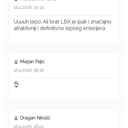
16.4.2026. 20:24
Uuuuh lepo. Ali brat LBX je ipak i značajno
atraktivniji i definitivno lepšeg enterijera
Marjan Pejic
16.4.2026. 18:36
👌
Dragan Nikolić
16.4.2026. 18:24