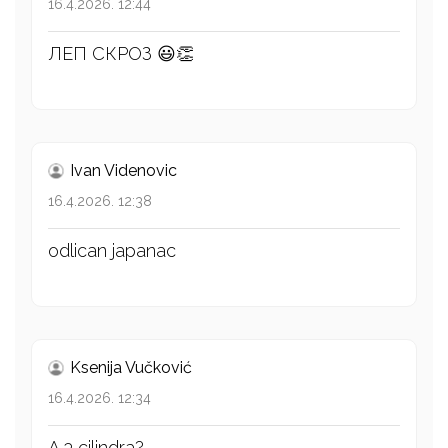
16.4.2026. 12:44
ЛЕП СКРОЗ 😃👏
Ivan Videnovic
16.4.2026. 12:38
odlican japanac
Ksenija Vučković
16.4.2026. 12:34
A 3 cilindra?