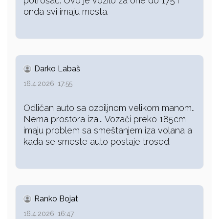
potrošač. Ovo je vozilo za one do 175 i
onda svi imaju mesta.
Darko Labaš
16.4.2026. 17:55
Odličan auto sa ozbiljnom velikom manom..
Nema prostora iza... Vozači preko 185cm
imaju problem sa smeštanjem iza volana a
kada se smeste auto postaje trosed.
Ranko Bojat
16.4.2026. 16:47