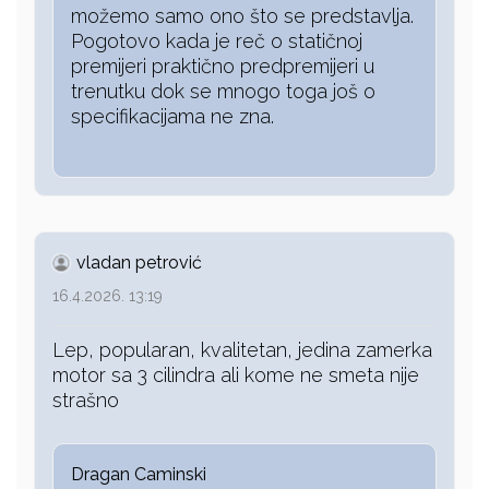
možemo samo ono što se predstavlja.
Pogotovo kada je reč o statičnoj
premijeri praktično predpremijeri u
trenutku dok se mnogo toga još o
specifikacijama ne zna.
vladan petrović
16.4.2026. 13:19
Lep, popularan, kvalitetan, jedina zamerka
motor sa 3 cilindra ali kome ne smeta nije
strašno
Dragan Caminski