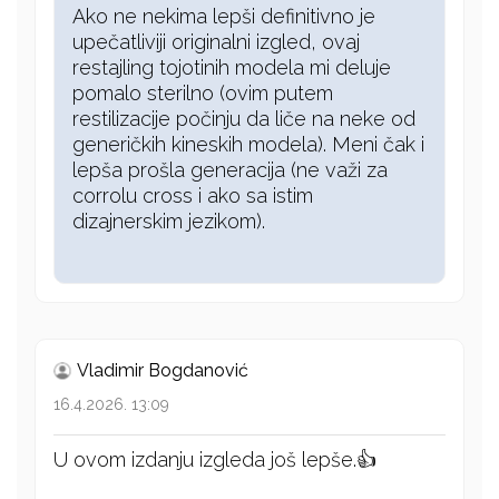
Ako ne nekima lepši definitivno je
upečatliviji originalni izgled, ovaj
restajling tojotinih modela mi deluje
pomalo sterilno (ovim putem
restilizacije počinju da liče na neke od
generičkih kineskih modela). Meni čak i
lepša prošla generacija (ne važi za
corrolu cross i ako sa istim
dizajnerskim jezikom).
Vladimir Bogdanović
16.4.2026. 13:09
U ovom izdanju izgleda još lepše.👍