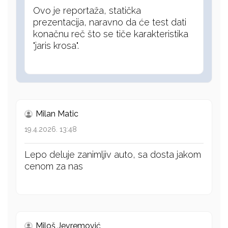
Ovo je reportaža, statička
prezentacija, naravno da će test dati
konačnu reč što se tiče karakteristika
"jaris krosa".
Milan Matic
19.4.2026. 13:48
Lepo deluje zanimljiv auto, sa dosta jakom
cenom za nas
Miloš Jevremović