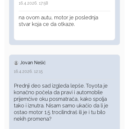
16.4.2026. 17:58
na ovom autu, motor je poslednja
stvar koja ce da otkaze.
Jovan Nešić
16.4.2026. 12:15
Prednji deo sad izgleda lepše. Toyota je
konačno počela da pravi i automobile
prijemčive oku posmatrača, kako spolja
tako i iznutra. Nisam samo ukačio da li je
ostao motor 1.5 trocilindraš ili je i tu bilo
nekih promena?