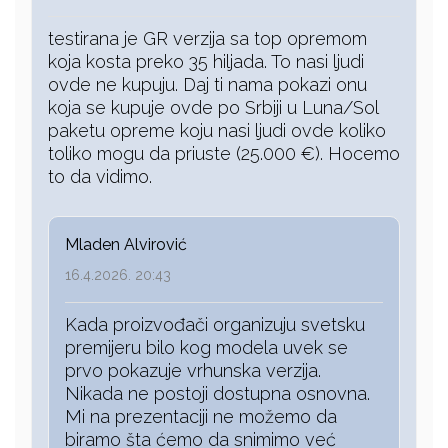
testirana je GR verzija sa top opremom
koja kosta preko 35 hiljada. To nasi ljudi
ovde ne kupuju. Daj ti nama pokazi onu
koja se kupuje ovde po Srbiji u Luna/Sol
paketu opreme koju nasi ljudi ovde koliko
toliko mogu da priuste (25.000 €). Hocemo
to da vidimo.
Mladen Alvirović
16.4.2026. 20:43
Kada proizvođači organizuju svetsku
premijeru bilo kog modela uvek se
prvo pokazuje vrhunska verzija.
Nikada ne postoji dostupna osnovna.
Mi na prezentaciji ne možemo da
biramo šta ćemo da snimimo već