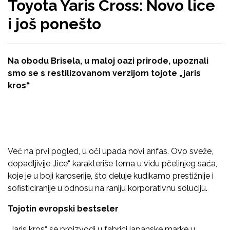
Toyota Yaris Cross: Novo lice
i još ponešto
Na obodu Brisela, u maloj oazi prirode, upoznali
smo se s restilizovanom verzijom tojote „jaris
kros“
Već na prvi pogled, u oči upada novi anfas. Ovo sveže,
dopadljivije „lice“ karakteriše tema u vidu pčelinjeg saća,
koje je u boji karoserije, što deluje kudikamo prestižnije i
sofisticiranije u odnosu na raniju korporativnu soluciju.
Tojotin evropski bestseler
„Jaris kros“ se proizvodi u fabrici japanske marke u