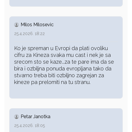
Milos Milosevic
25.4.2026. 18:22
Ko je spreman u Evropi da plati ovoliku
cifru za Kineza svaka mu cast i nek je sa
srecom sto se kaze...za te pare ima da se
bira i ozbiljna ponuda evropljana tako da
stvarno treba biti ozbiljno zagrejan za
kineze pa prelomiti na tu stranu.
Petar Janotka
25.4.2026. 18:05