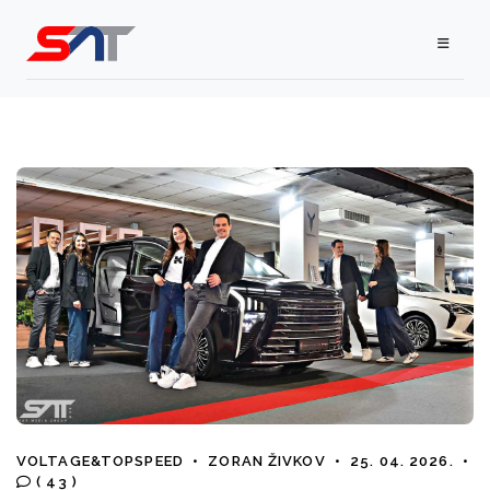
VOLTAGE&TOPSPEED
•
ZORAN ŽIVKOV
•
25. 04. 2026.
•
( 43 )