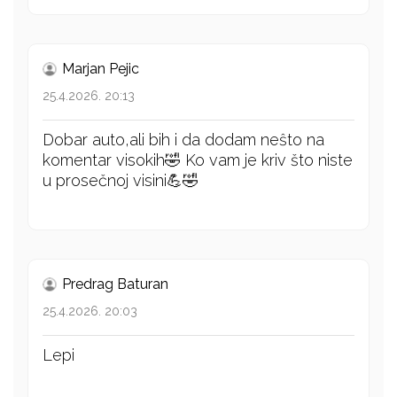
Marjan Pejic
25.4.2026. 20:13
Dobar auto,ali bih i da dodam neŝto na
komentar visokih🤣 Ko vam je kriv što niste
u prosečnoj visini💪🤣
Predrag Baturan
25.4.2026. 20:03
Lepi