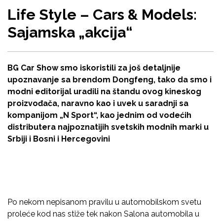
Life Style – Cars & Models:
Sajamska „akcija“
BG Car Show smo iskoristili za još detaljnije
upoznavanje sa brendom Dongfeng, tako da smo i
modni editorijal uradili na štandu ovog kineskog
proizvođača, naravno kao i uvek u saradnji sa
kompanijom „N Sport“, kao jednim od vodećih
distributera najpoznatijih svetskih modnih marki u
Srbiji i Bosni i Hercegovini
Po nekom nepisanom pravilu u automobilskom svetu
proleće kod nas stiže tek nakon Salona automobila u