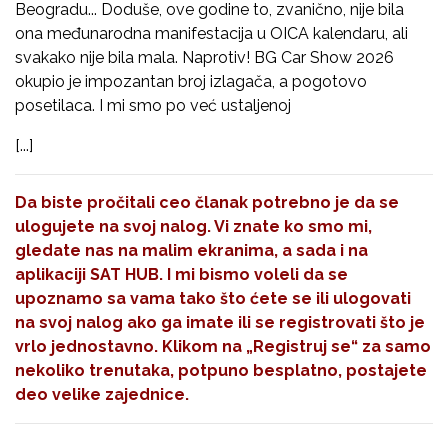
Beogradu... Doduše, ove godine to, zvanično, nije bila
ona međunarodna manifestacija u OICA kalendaru, ali
svakako nije bila mala. Naprotiv! BG Car Show 2026
okupio je impozantan broj izlagača, a pogotovo
posetilaca. I mi smo po već ustaljenoj
[...]
Da biste pročitali ceo članak potrebno je da se
ulogujete na svoj nalog. Vi znate ko smo mi,
gledate nas na malim ekranima, a sada i na
aplikaciji SAT HUB. I mi bismo voleli da se
upoznamo sa vama tako što ćete se ili ulogovati
na svoj nalog ako ga imate ili se registrovati što je
vrlo jednostavno. Klikom na
„Registruj se“
za samo
nekoliko trenutaka, potpuno besplatno, postajete
deo velike zajednice.