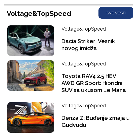
Voltage&TopSpeed
SVE VESTI
Voltage&TopSpeed
Dacia Striker: Vesnik
novog imidža
Voltage&TopSpeed
Toyota RAV4 2.5 HEV
AWD GR Sport: Hibridni
SUV sa ukusom Le Mana
Voltage&TopSpeed
Denza Z: Buđenje zmaja u
Gudvudu