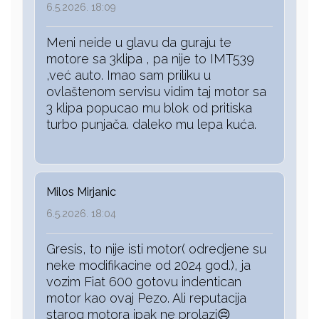
6.5.2026. 18:09
Meni neide u glavu da guraju te
motore sa 3klipa , pa nije to IMT539
,već auto. Imao sam priliku u
ovlaštenom servisu vidim taj motor sa
3 klipa popucao mu blok od pritiska
turbo punjača. daleko mu lepa kuća.
Milos Mirjanic
6.5.2026. 18:04
Gresis, to nije isti motor( odredjene su
neke modifikacine od 2024 god.), ja
vozim Fiat 600 gotovu indentican
motor kao ovaj Pezo. Ali reputacija
starog motora ipak ne prolazi😔