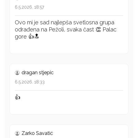
6.5.2026. 18:57
Ovo mi je sad najlepša svetlosna grupa
odrađena na Pežoli, svaka čast 👏 Palac
gore 👍🔝
dragan stjepic
6.5.2026. 18:33
👍
Zarko Savatić