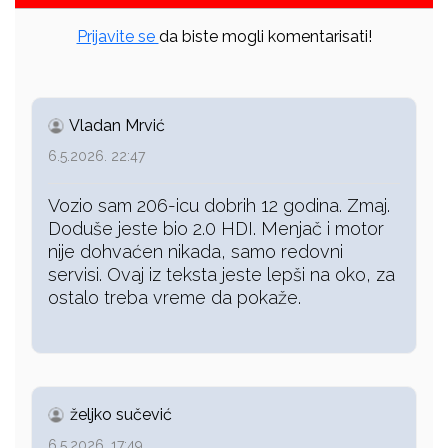
Prijavite se
da biste mogli komentarisati!
Vladan Mrvić
6.5.2026. 22:47
Vozio sam 206-icu dobrih 12 godina. Zmaj.
Doduše jeste bio 2.0 HDI. Menjač i motor
nije dohvaćen nikada, samo redovni
servisi. Ovaj iz teksta jeste lepši na oko, za
ostalo treba vreme da pokaže.
željko sučević
6.5.2026. 17:49