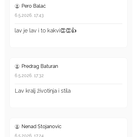
Pero Balać
6.5.2026. 17:43
lav je lav i to kakvi👏👏👍
Predrag Baturan
6.5.2026. 17:32
Lav kralj životinja i stila
Nenad Stojanovic
6.5.2026. 17:24