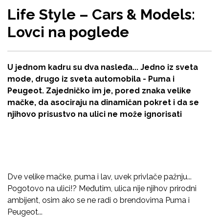
Life Style – Cars & Models:
Lovci na poglede
U jednom kadru su dva nasleđa... Jedno iz sveta
mode, drugo iz sveta automobila - Puma i
Peugeot. Zajedničko im je, pored znaka velike
mačke, da asociraju na dinamičan pokret i da se
njihovo prisustvo na ulici ne može ignorisati
Dve velike mačke, puma i lav, uvek privlače pažnju...
Pogotovo na ulici!? Međutim, ulica nije njihov prirodni
ambijent, osim ako se ne radi o brendovima Puma i
Peugeot...