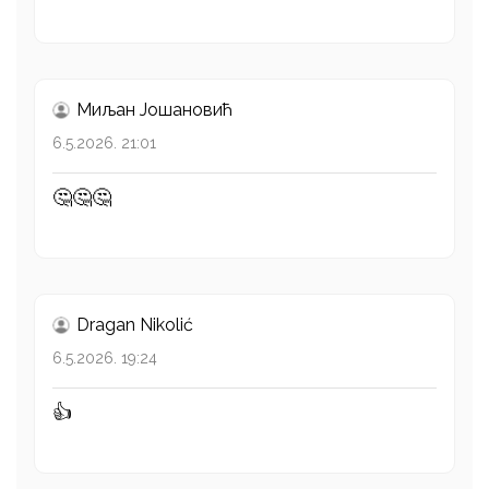
Миљан Јошановић
6.5.2026. 21:01
🤔🤔🤔
Dragan Nikolić
6.5.2026. 19:24
👍