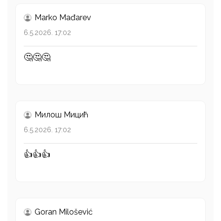
Marko Mađarev
6.5.2026. 17:02
🤔🤔🤔
Милош Mицић
6.5.2026. 17:02
👍👍👍
Goran Milošević