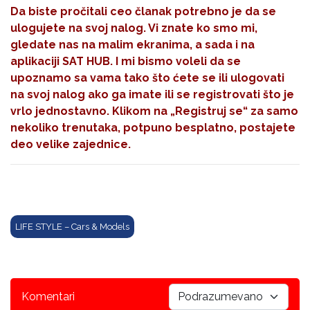
Da biste pročitali ceo članak potrebno je da se
ulogujete na svoj nalog. Vi znate ko smo mi,
gledate nas na malim ekranima, a sada i na
aplikaciji SAT HUB. I mi bismo voleli da se
upoznamo sa vama tako što ćete se ili ulogovati
na svoj nalog ako ga imate ili se registrovati što je
vrlo jednostavno. Klikom na
„Registruj se“
za samo
nekoliko trenutaka, potpuno besplatno, postajete
deo velike zajednice.
LIFE STYLE – Cars & Models
Komentari