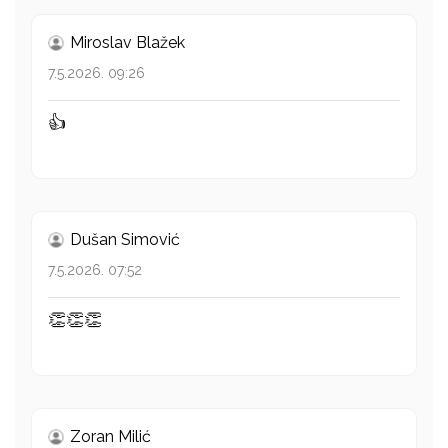
Miroslav Blažek
7.5.2026. 09:26
👍
Dušan Simović
7.5.2026. 07:52
👏👏👏
Zoran Milić