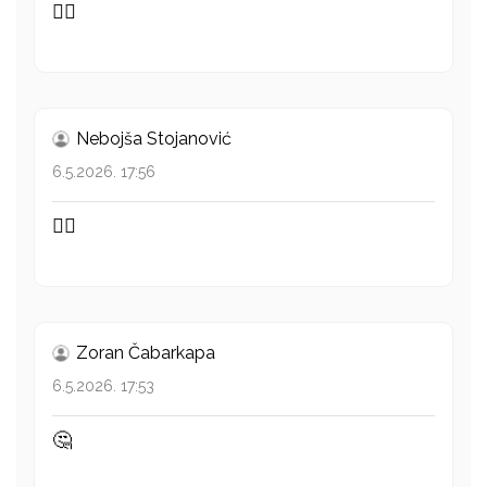
👍🏻
Nebojša Stojanović
6.5.2026. 17:56
👍🏻
Zoran Čabarkapa
6.5.2026. 17:53
🤔