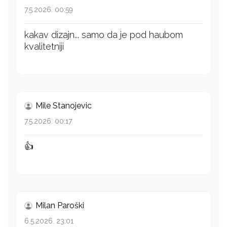
7.5.2026. 00:59
kakav dizajn... samo da je pod haubom
kvalitetniji
Mile Stanojevic
7.5.2026. 00:17
👍
Milan Paroški
6.5.2026. 23:01