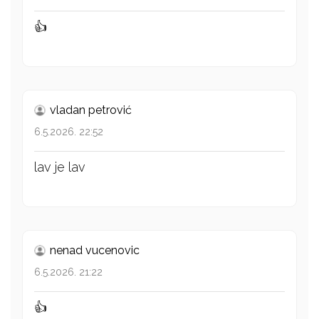
👍
vladan petrović
6.5.2026. 22:52
lav je lav
nenad vucenovic
6.5.2026. 21:22
👍